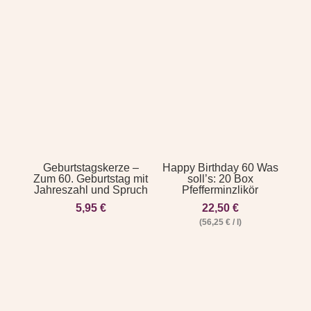
Geburtstagskerze –
Happy Birthday 60 Was
Zum 60. Geburtstag mit
soll’s: 20 Box
Jahreszahl und Spruch
Pfefferminzlikör
5,95
€
22,50
€
(
56,25
€
/
l
)