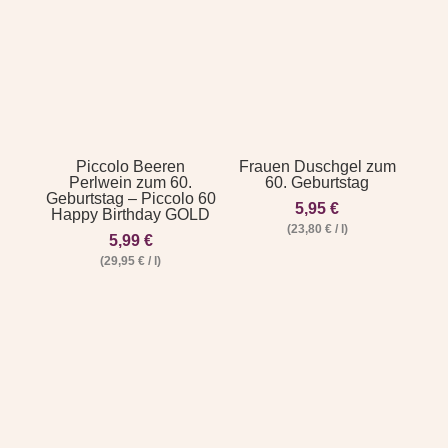
Piccolo Beeren
Frauen Duschgel zum
Perlwein zum 60.
60. Geburtstag
Geburtstag – Piccolo 60
5,95
€
Happy Birthday GOLD
(
23,80
€
/
l
)
5,99
€
(
29,95
€
/
l
)