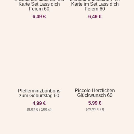
Karte Set Lass dich
Karte im Set Lass dich
Feiern 60
Feiern 60
6,49
€
6,49
€
Piccolo Herzlichen
Pfefferminzbonbons
Glückwunsch 60
zum Geburtstag 60
5,99
€
4,99
€
(
29,95
€
/
l
)
(
9,07
€
/
100
g
)