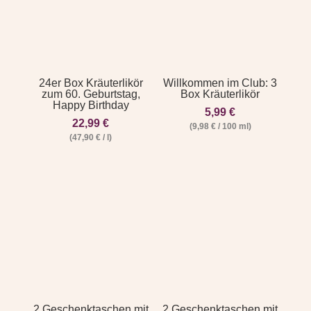
24er Box Kräuterlikör
Willkommen im Club: 3
zum 60. Geburtstag,
Box Kräuterlikör
Happy Birthday
5,99
€
22,99
€
(
9,98
€
/
100
ml
)
(
47,90
€
/
l
)
2 Geschenktaschen mit
2 Geschenktaschen mit