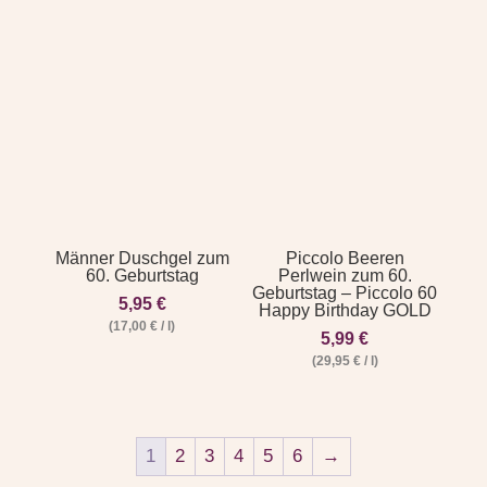
Männer Duschgel zum
Piccolo Beeren
60. Geburtstag
Perlwein zum 60.
Geburtstag – Piccolo 60
5,95
€
Happy Birthday GOLD
(
17,00
€
/
l
)
5,99
€
(
29,95
€
/
l
)
1
2
3
4
5
6
→