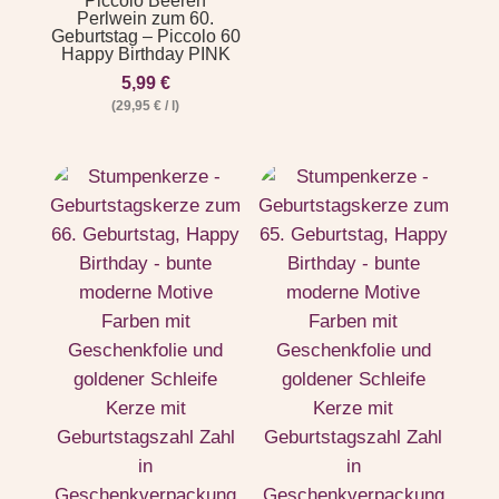
Piccolo Beeren
Perlwein zum 60.
Geburtstag – Piccolo 60
Happy Birthday PINK
5,99
€
(
29,95
€
/
l
)