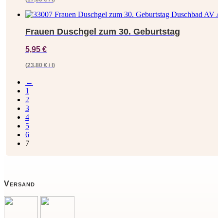
Frauen Duschgel zum 30. Geburtstag
5,95
€
(
23,80
€
/
l
)
←
1
2
3
4
5
6
7
Versand