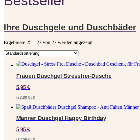
Bestseller
Ihre Duschgele und Duschbäder
Ergebnisse 25 – 27 von 27 werden angezeigt
Frauen Duschgel Stressfrei-Dusche
5,95
€
(
23,80
€
/
l
)
Männer Duschgel Happy Birthday
5,95
€
(
17,00
€
/
l
)