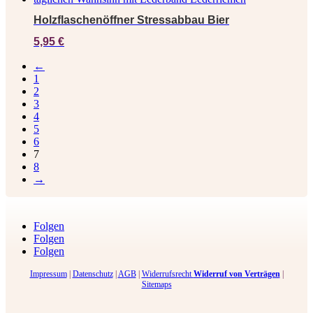
Holzflaschenöffner Stressabbau Bier
5,95
€
←
1
2
3
4
5
6
7
8
→
Folgen
Folgen
Folgen
Impressum
|
Datenschutz
|
AGB
|
Widerrufsrecht
Widerruf von Verträgen
|
Sitemaps