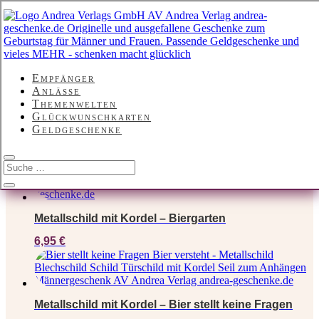
Ihre Lustige Biergeschenke
für Männer
Empfänger
Anlässe
Themenwelten
Alle 43 Ergebnisse werden angezeigt
Glückwunschkarten
Geldgeschenke
Metallschild mit Kordel – Biergarten
6,95
€
Metallschild mit Kordel – Bier stellt keine Fragen