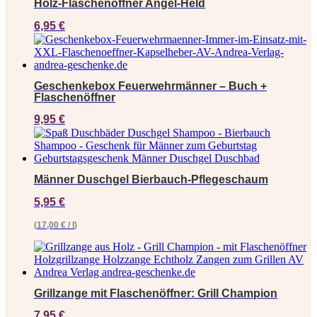
Holz-Flaschenöffner Angel-Held
6,95
€
Geschenkebox Feuerwehrmänner – Buch +
Flaschenöffner
9,95
€
Männer Duschgel Bierbauch-Pflegeschaum
5,95
€
(
17,00
€
/
l
)
Grillzange mit Flaschenöffner: Grill Champion
7,95
€