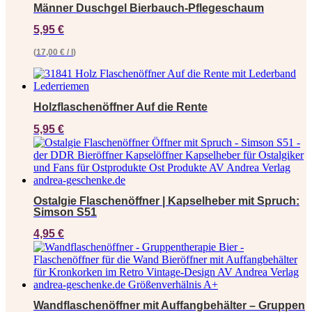
Männer Duschgel Bierbauch-Pflegeschaum
5,95
€
(
17,00
€
/
l
)
Holzflaschenöffner Auf die Rente
5,95
€
Ostalgie Flaschenöffner | Kapselheber mit Spruch:
Simson S51
4,95
€
Wandflaschenöffner mit Auffangbehälter – Gruppen