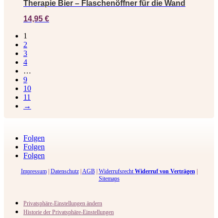
Therapie Bier – Flaschenöffner für die Wand
14,95
€
1
2
3
4
…
9
10
11
→
Folgen
Folgen
Folgen
Impressum
|
Datenschutz
|
AGB
|
Widerrufsrecht
Widerruf von Verträgen
|
Sitemaps
Privatsphäre-Einstellungen ändern
Historie der Privatsphäre-Einstellungen