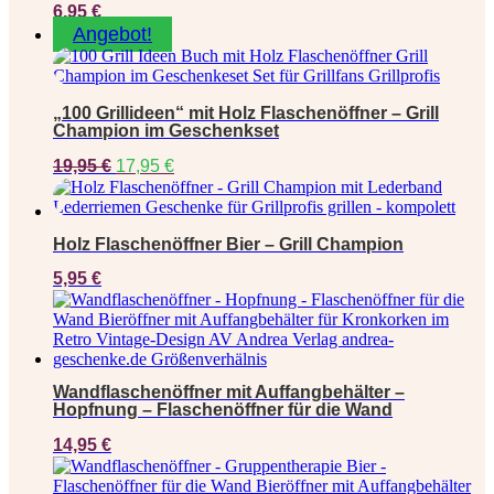
6,95
€
Angebot!
„100 Grillideen“ mit Holz Flaschenöffner – Grill
Champion im Geschenkset
Ursprünglicher
Aktueller
19,95
€
17,95
€
Preis
Preis
war:
ist:
19,95 €
17,95 €.
Holz Flaschenöffner Bier – Grill Champion
5,95
€
Wandflaschenöffner mit Auffangbehälter –
Hopfnung – Flaschenöffner für die Wand
14,95
€