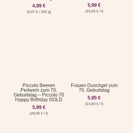
5,99
€
4,99
€
(
29,95
€
/
l
)
(
9,07
€
/
100
g
)
Piccolo Beeren
Frauen Duschgel zum
Perlwein zum 70.
70. Geburtstag
Geburtstag – Piccolo 70
5,95
€
Happy Birthday GOLD
(
23,80
€
/
l
)
5,99
€
(
29,95
€
/
l
)