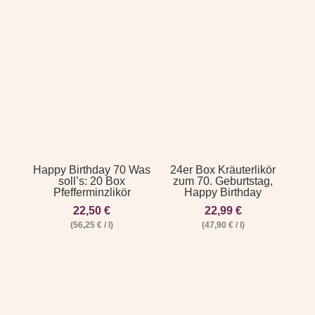
Happy Birthday 70 Was
24er Box Kräuterlikör
soll’s: 20 Box
zum 70. Geburtstag,
Pfefferminzlikör
Happy Birthday
22,50
€
22,99
€
(
56,25
€
/
l
)
(
47,90
€
/
l
)