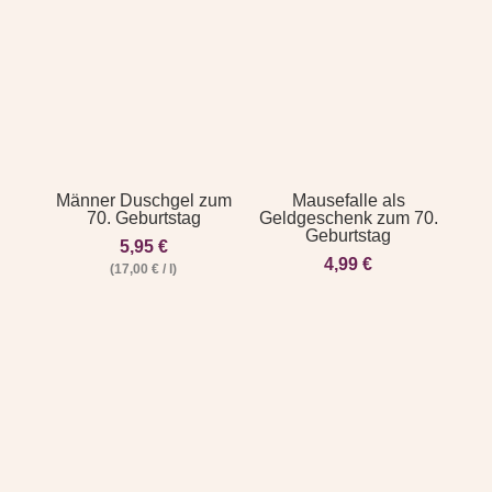
Männer Duschgel zum
Mausefalle als
70. Geburtstag
Geldgeschenk zum 70.
Geburtstag
5,95
€
4,99
€
(
17,00
€
/
l
)