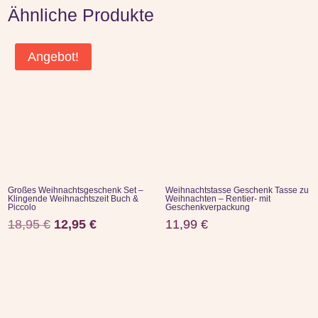
Ähnliche Produkte
Angebot!
Großes Weihnachtsgeschenk Set –
Weihnachtstasse Geschenk Tasse zu
Klingende Weihnachtszeit Buch &
Weihnachten – Rentier- mit
Piccolo
Geschenkverpackung
Ursprünglicher
Aktueller
18,95
€
12,95
€
11,99
€
Preis
Preis
war:
ist:
18,95 €
12,95 €.