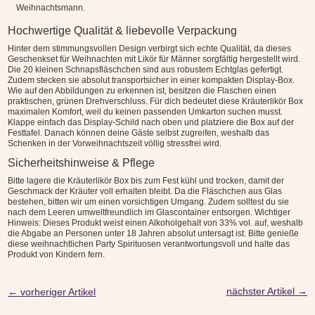
Weihnachtsmann.
Hochwertige Qualität & liebevolle Verpackung
Hinter dem stimmungsvollen Design verbirgt sich echte Qualität, da dieses
Geschenkset für Weihnachten mit Likör für Männer sorgfältig hergestellt wird.
Die 20 kleinen Schnapsfläschchen sind aus robustem Echtglas gefertigt.
Zudem stecken sie absolut transportsicher in einer kompakten Display-Box.
Wie auf den Abbildungen zu erkennen ist, besitzen die Flaschen einen
praktischen, grünen Drehverschluss. Für dich bedeutet diese Kräuterlikör Box
maximalen Komfort, weil du keinen passenden Umkarton suchen musst.
Klappe einfach das Display-Schild nach oben und platziere die Box auf der
Festtafel. Danach können deine Gäste selbst zugreifen, weshalb das
Schenken in der Vorweihnachtszeit völlig stressfrei wird.
Sicherheitshinweise & Pflege
Bitte lagere die Kräuterlikör Box bis zum Fest kühl und trocken, damit der
Geschmack der Kräuter voll erhalten bleibt. Da die Fläschchen aus Glas
bestehen, bitten wir um einen vorsichtigen Umgang. Zudem solltest du sie
nach dem Leeren umweltfreundlich im Glascontainer entsorgen. Wichtiger
Hinweis: Dieses Produkt weist einen Alkoholgehalt von 33% vol. auf, weshalb
die Abgabe an Personen unter 18 Jahren absolut untersagt ist. Bitte genieße
diese weihnachtlichen Party Spirituosen verantwortungsvoll und halte das
Produkt von Kindern fern.
nächster Artikel
→
←
vorheriger Artikel