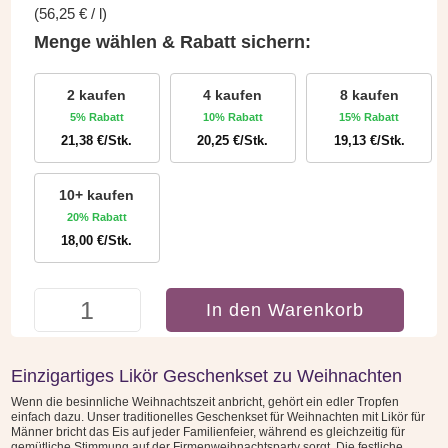
(
56,25
€
/
l
)
Menge wählen & Rabatt sichern:
2 kaufen
4 kaufen
8 kaufen
5% Rabatt
10% Rabatt
15% Rabatt
21,38
€
/Stk.
20,25
€
/Stk.
19,13
€
/Stk.
10+ kaufen
20% Rabatt
18,00
€
/Stk.
20er
In den Warenkorb
Schnaps
Box
-
Einzigartiges Likör Geschenkset zu Weihnachten
Frohes
Wenn die besinnliche Weihnachtszeit anbricht, gehört ein edler Tropfen
Fest
einfach dazu. Unser traditionelles Geschenkset für Weihnachten mit Likör für
-
Männer bricht das Eis auf jeder Familienfeier, während es gleichzeitig für
gemütliche Stimmung auf der Firmenweihnachtsparty sorgt. Die festliche