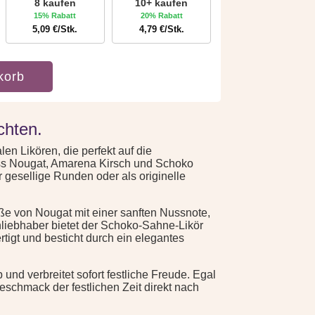
8 kaufen
10+ kaufen
15% Rabatt
20% Rabatt
5,09
€
/Stk.
4,79
€
/Stk.
korb
chten.
en Likören, die perfekt auf die
uss Nougat, Amarena Kirsch und Schoko
 gesellige Runden oder als originelle
üße von Nougat mit einer sanften Nussnote,
nliebhaber bietet der Schoko-Sahne-Likör
tigt und besticht durch ein elegantes
nd verbreitet sofort festliche Freude. Egal
eschmack der festlichen Zeit direkt nach