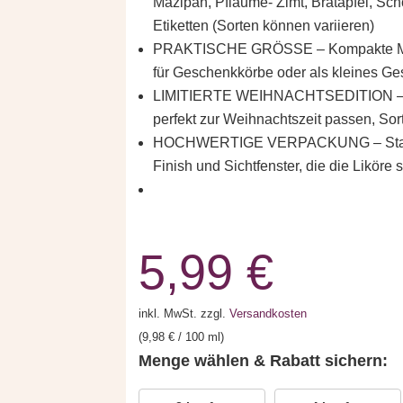
Mazipan, Pflaume- Zimt, Bratapfel, Sc
Etiketten (Sorten können variieren)
PRAKTISCHE GRÖSSE – Kompakte Maße 
für Geschenkkörbe oder als kleines Ge
LIMITIERTE WEIHNACHTSEDITION – Ei
perfekt zur Weihnachtszeit passen, Sor
HOCHWERTIGE VERPACKUNG – Stabil
Finish und Sichtfenster, die die Liköre st
5,99
€
inkl. MwSt.
zzgl.
Versandkosten
(
9,98
€
/
100
ml
)
Menge wählen & Rabatt sichern: