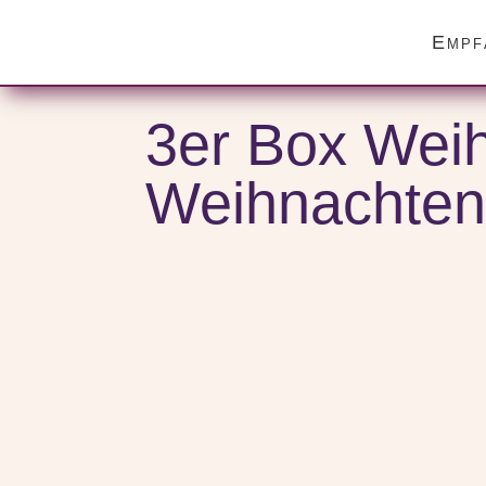
Empf
Start
/
Verschiedene Anlässe
/
Weihnachtsgeschenke
/ 3e
3er Box Weih
Weihnachte