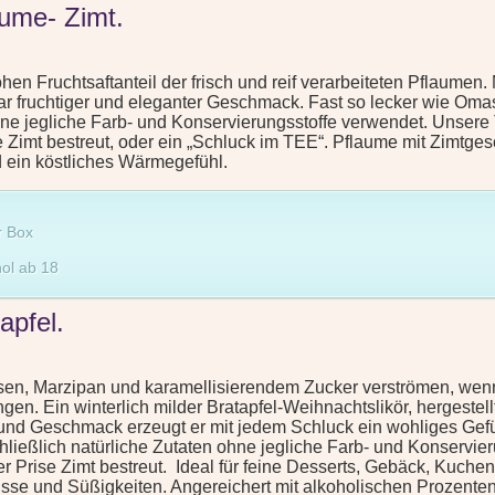
aume- Zimt.
n Fruchtsaftanteil der frisch und reif verarbeiteten Pflaumen. M
ar fruchtiger und eleganter Geschmack. Fast so lecker wie Om
hne jegliche Farb- und Konservierungsstoffe verwendet. Unsere 
imt bestreut, oder ein „Schluck im TEE“. Pflaume mit Zimtgesc
nd ein köstliches Wärmegefühl.
r Box
hol ab 18
apfel.
ssen, Marzipan und karamellisierendem Zucker verströmen, wen
en. Ein winterlich milder Bratapfel-Weihnachtslikör, hergestell
 und Geschmack erzeugt er mit jedem Schluck ein wohliges Gefü
ießlich natürliche Zutaten ohne jegliche Farb- und Konservieru
Prise Zimt bestreut. Ideal für feine Desserts, Gebäck, Kuchen
enüsse und Süßigkeiten. Angereichert mit alkoholischen Prozente