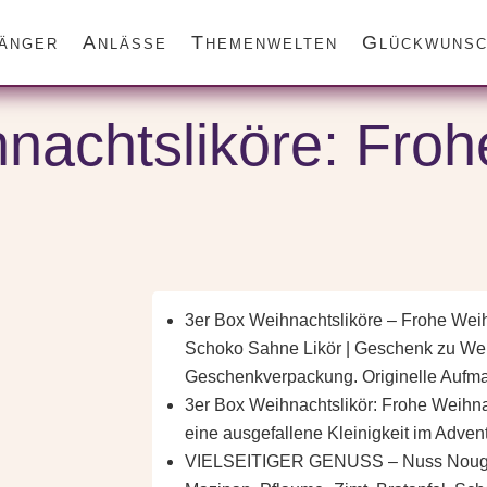
änger
Anlässe
Themenwelten
Glückwunsc
r Box Weihnachtsliköre: Frohe Weihnachten
nachtsliköre: Froh
n
3er Box Weihnachtsliköre – Frohe We
Schoko Sahne Likör | Geschenk zu Wei
Geschenkverpackung. Originelle Aufma
3er Box Weihnachtslikör: Frohe Weihna
eine ausgefallene Kleinigkeit im Advent
VIELSEITIGER GENUSS – Nuss Nougat