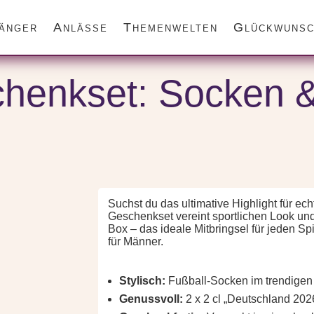
änger
Anlässe
Themenwelten
Glückwunsc
g
/ Fußball Geschenkset: Socken & Kräuterlikör für Fans
henkset: Socken & 
Suchst du das ultimative Highlight für e
Geschenkset vereint sportlichen Look und
Box – das ideale Mitbringsel für jeden S
für Männer.
Stylisch:
Fußball-Socken im trendigen
Genussvoll:
2 x 2 cl „Deutschland 2026