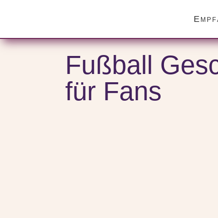
Empf
Start
/
Verschiedene Anlässe
/
Geschenke zum Männerta
Fußball Gesc
für Fans