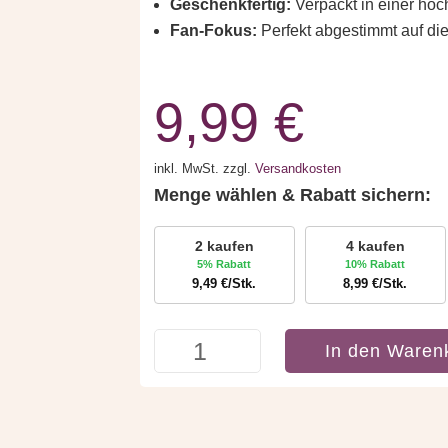
Geschenkfertig:
Verpackt in einer hoc
Fan-Fokus:
Perfekt abgestimmt auf di
9,99
€
inkl. MwSt.
zzgl.
Versandkosten
Menge wählen & Rabatt sichern:
2 kaufen
4 kaufen
5% Rabatt
10% Rabatt
9,49
€
/Stk.
8,99
€
/Stk.
Fußball
In den Waren
Geschenkset:
Socken
&
Kräuterlikör
für
Fans