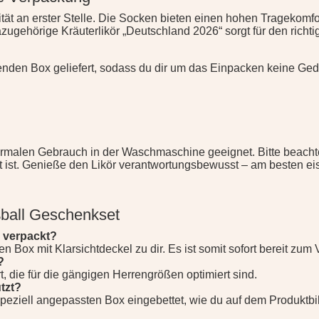
ät an erster Stelle. Die Socken bieten einen hohen Tragekomfor
azugehörige Kräuterlikör „Deutschland 2026“ sorgt für den rich
echenden Box geliefert, sodass du dir um das Einpacken keine 
 normalen Gebrauch in der Waschmaschine geeignet. Bitte beacht
mt ist. Genieße den Likör verantwortungsbewusst – am besten 
ßball Geschenkset
g verpackt?
en Box mit Klarsichtdeckel zu dir. Es ist somit sofort bereit zu
?
, die für die gängigen Herrengrößen optimiert sind.
ützt?
r speziell angepassten Box eingebettet, wie du auf dem Produk