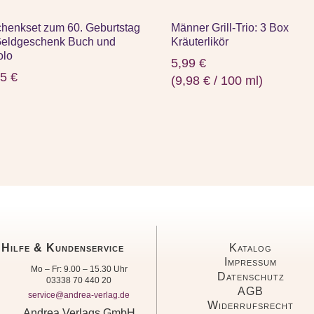
henkset zum 60. Geburtstag
Männer Grill-Trio: 3 Box
Geldgeschenk Buch und
Kräuterlikör
olo
5,99
€
95
€
(
9,98
€
/
100
ml
)
Hilfe & Kundenservice
Katalog
Impressum
Mo – Fr: 9.00 – 15.30 Uhr
Datenschutz
03338 70 440 20
AGB
service@andrea-verlag.de
Widerrufsrecht
Andrea Verlags GmbH