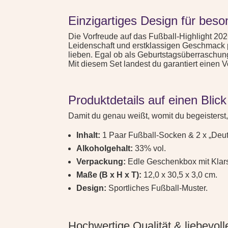
Einzigartiges Design für bes
Die Vorfreude auf das Fußball-Highlight 202
Leidenschaft und erstklassigen Geschmack p
lieben. Egal ob als Geburtstagsüberraschun
Mit diesem Set landest du garantiert einen Vol
Produktdetails auf einen Blick
Damit du genau weißt, womit du begeisterst, 
Inhalt:
1 Paar Fußball-Socken & 2 x „Deutsc
Alkoholgehalt:
33% vol.
Verpackung:
Edle Geschenkbox mit Klars
Maße (B x H x T):
12,0 x 30,5 x 3,0 cm.
Design:
Sportliches Fußball-Muster.
Hochwertige Qualität & liebevol