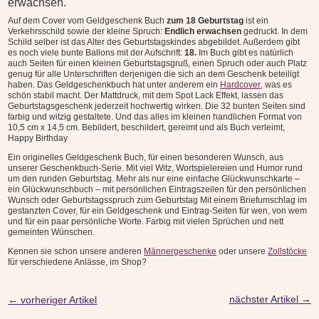
erwachsen.
Menge
Auf dem Cover vom Geldgeschenk Buch
zum 18 Geburtstag
ist ein
Verkehrsschild sowie der kleine Spruch:
Endlich erwachsen
gedruckt. In dem
Schild selber ist das Alter des Geburtstagskindes abgebildet. Außerdem gibt
es noch viele bunte Ballons mit der Aufschrift:
18.
Im Buch gibt es natürlich
auch Seiten für einen kleinen Geburtstagsgruß, einen Spruch oder auch Platz
genug für alle Unterschriften derjenigen die sich an dem Geschenk beteiligt
haben. Das
Geldgeschenkbuch hat unter anderem ein
Hardcover
, was es
schön stabil macht. Der Mattdruck, mit dem Spot Lack Effekt, lassen das
Geburtstagsgeschenk jederzeit hochwertig wirken. Die 32 bunten Seiten sind
farbig und witzig gestaltete. Und das alles im kleinen handlichen Format von
10,5 cm x 14,5 cm.
Bebildert, beschildert, gereimt und als Buch verleimt,
Happy Birthday
Ein originelles Geldgeschenk Buch, für einen besonderen Wunsch, aus
unserer Geschenkbuch-Serie. Mit viel Witz, Wortspielereien und Humor rund
um den runden Geburtstag. Mehr als nur eine einfache Glückwunschkarte –
ein Glückwunschbuch – mit persönlichen Eintragszeilen für den persönlichen
Wunsch oder Geburtstagsspruch zum Geburtstag Mit einem Briefumschlag im
gestanzten Cover, für ein Geldgeschenk und Eintrag-Seiten für wen, von wem
und für ein paar persönliche Worte. Farbig mit vielen Sprüchen und nett
gemeinten Wünschen.
Kennen sie schon unsere anderen
Männergeschenke
oder unsere
Zollstöcke
für verschiedene Anlässe, im Shop?
nächster Artikel
→
←
vorheriger Artikel