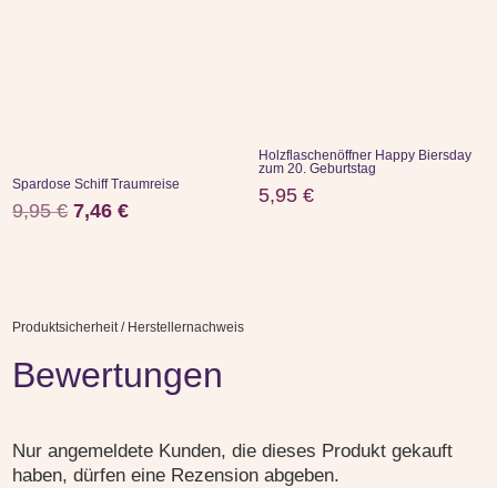
Holzflaschenöffner Happy Biersday
zum 20. Geburtstag
Spardose Schiff Traumreise
5,95
€
Ursprünglicher
Aktueller
9,95
€
7,46
€
Preis
Preis
war:
ist:
9,95 €
7,46 €.
Produktsicherheit / Herstellernachweis
Bewertungen
Nur angemeldete Kunden, die dieses Produkt gekauft
haben, dürfen eine Rezension abgeben.