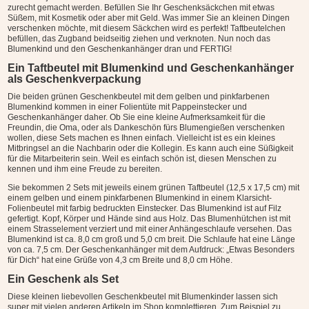
zurecht gemacht werden. Befüllen Sie Ihr Geschenksäckchen mit etwas
Süßem, mit Kosmetik oder aber mit Geld. Was immer Sie an kleinen Dingen
verschenken möchte, mit diesem Säckchen wird es perfekt! Taftbeutelchen
befüllen, das Zugband beidseitig ziehen und verknoten. Nun noch das
Blumenkind und den Geschenkanhänger dran und FERTIG!
Ein Taftbeutel mit Blumenkind und Geschenkanhänger
als Geschenkverpackung
Die beiden grünen Geschenkbeutel mit dem gelben und pinkfarbenen
Blumenkind kommen in einer Folientüte mit Pappeinstecker und
Geschenkanhänger daher. Ob Sie eine kleine Aufmerksamkeit für die
Freundin, die Oma, oder als Dankeschön fürs Blumengießen verschenken
wollen, diese Sets machen es Ihnen einfach. Vielleicht ist es ein kleines
Mitbringsel an die Nachbarin oder die Kollegin. Es kann auch eine Süßigkeit
für die Mitarbeiterin sein. Weil es einfach schön ist, diesen Menschen zu
kennen und ihm eine Freude zu bereiten.
Sie bekommen 2 Sets mit jeweils einem grünen Taftbeutel (12,5 x 17,5 cm) mit
einem gelben und einem pinkfarbenen Blumenkind in einem Klarsicht-
Folienbeutel mit farbig bedruckten Einstecker. Das Blumenkind ist auf Filz
gefertigt. Kopf, Körper und Hände sind aus Holz. Das Blumenhütchen ist mit
einem Strasselement verziert und mit einer Anhängeschlaufe versehen. Das
Blumenkind ist ca. 8,0 cm groß und 5,0 cm breit. Die Schlaufe hat eine Länge
von ca. 7,5 cm. Der Geschenkanhänger mit dem Aufdruck: „Etwas Besonders
für Dich“ hat eine Grüße von 4,3 cm Breite und 8,0 cm Höhe.
Ein Geschenk als Set
Diese kleinen liebevollen Geschenkbeutel mit Blumenkinder lassen sich
super mit vielen anderen Artikeln im Shop komplettieren. Zum Beispiel zu