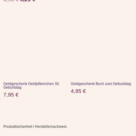
Preis
Preis
war:
ist:
6,95 €
5,21 €.
Geldgeschenk Geldpfännchen 30.
Geldgeschenk Buch zum Geburtstag
Geburtstag
4,95
€
7,95
€
Produktsicherheit / Herstellernachweis