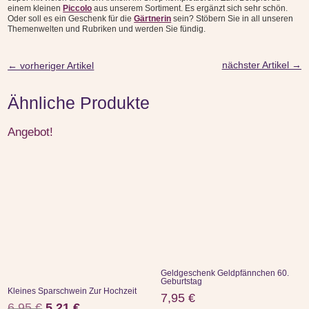
einem kleinen
Piccolo
aus unserem Sortiment. Es ergänzt sich sehr schön.
Oder soll es ein Geschenk für die
Gärtnerin
sein? Stöbern Sie in all unseren
Themenwelten und Rubriken und werden Sie fündig.
nächster Artikel
→
←
vorheriger Artikel
Ähnliche Produkte
Angebot!
Geldgeschenk Geldpfännchen 60.
Geburtstag
Kleines Sparschwein Zur Hochzeit
7,95
€
Ursprünglicher
Aktueller
6,95
€
5,21
€