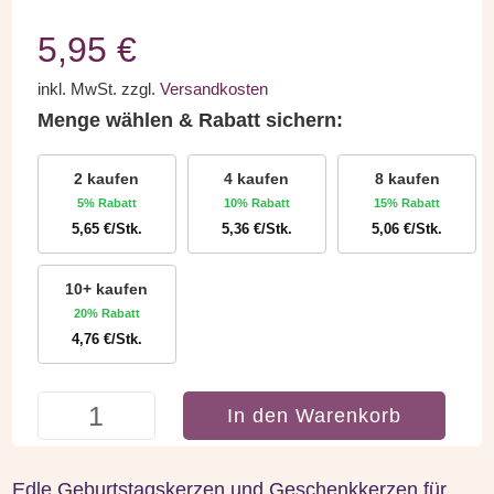
5,95
€
inkl. MwSt.
zzgl.
Versandkosten
Menge wählen & Rabatt sichern:
2 kaufen
4 kaufen
8 kaufen
5% Rabatt
10% Rabatt
15% Rabatt
5,65
€
/Stk.
5,36
€
/Stk.
5,06
€
/Stk.
10+ kaufen
20% Rabatt
4,76
€
/Stk.
Geschenkkerze
In den Warenkorb
-
Schön
das
Edle Geburtstagskerzen und Geschenkkerzen für