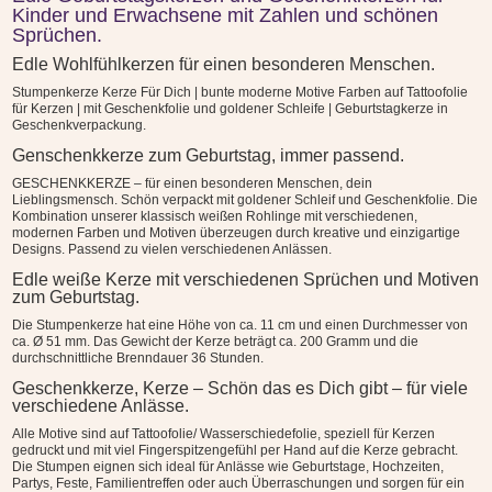
es
Kinder und Erwachsene mit Zahlen und schönen
dich
Sprüchen.
gibt
Edle Wohlfühlkerzen für einen besonderen Menschen.
-
Stumpenkerze Kerze Für Dich | bunte moderne Motive Farben auf Tattoofolie
Kerze
für Kerzen | mit Geschenkfolie und goldener Schleife | Geburtstagkerze in
Menge
Geschenkverpackung.
Genschenkkerze zum Geburtstag, immer passend.
GESCHENKKERZE – für einen besonderen Menschen, dein
Lieblingsmensch. Schön verpackt mit goldener Schleif und Geschenkfolie. Die
Kombination unserer klassisch weißen Rohlinge mit verschiedenen,
modernen Farben und Motiven überzeugen durch kreative und einzigartige
Designs. Passend zu vielen verschiedenen Anlässen.
Edle weiße Kerze mit verschiedenen Sprüchen und Motiven
zum Geburtstag.
Die Stumpenkerze hat eine Höhe von ca. 11 cm und einen Durchmesser von
ca. Ø 51 mm. Das Gewicht der Kerze beträgt ca. 200 Gramm und die
durchschnittliche Brenndauer 36 Stunden.
Geschenkkerze, Kerze – Schön das es Dich gibt – für viele
verschiedene Anlässe.
Alle Motive sind auf Tattoofolie/ Wasserschiedefolie, speziell für Kerzen
gedruckt und mit viel Fingerspitzengefühl per Hand auf die Kerze gebracht.
Die Stumpen eignen sich ideal für Anlässe wie Geburtstage, Hochzeiten,
Partys, Feste, Familientreffen oder auch Überraschungen und sorgen für ein