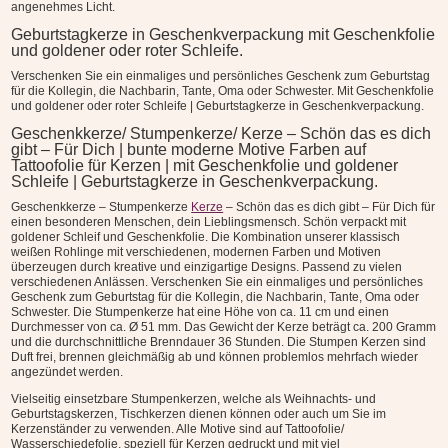
angenehmes Licht.
Geburtstagkerze in Geschenkverpackung mit Geschenkfolie
und goldener oder roter Schleife.
Verschenken Sie ein einmaliges und persönliches Geschenk zum Geburtstag
für die Kollegin, die Nachbarin, Tante, Oma oder Schwester. Mit Geschenkfolie
und goldener oder roter Schleife | Geburtstagkerze in Geschenkverpackung.
Geschenkkerze/ Stumpenkerze/ Kerze – Schön das es dich
gibt – Für Dich | bunte moderne Motive Farben auf
Tattoofolie für Kerzen | mit Geschenkfolie und goldener
Schleife | Geburtstagkerze in Geschenkverpackung.
Geschenkkerze – Stumpenkerze
Kerze
– Schön das es dich gibt – Für Dich für
einen besonderen Menschen, dein Lieblingsmensch. Schön verpackt mit
goldener Schleif und Geschenkfolie. Die Kombination unserer klassisch
weißen Rohlinge mit verschiedenen, modernen Farben und Motiven
überzeugen durch kreative und einzigartige Designs. Passend zu vielen
verschiedenen Anlässen. Verschenken Sie ein einmaliges und persönliches
Geschenk zum Geburtstag für die Kollegin, die Nachbarin, Tante, Oma oder
Schwester. Die Stumpenkerze hat eine Höhe von ca. 11 cm und einen
Durchmesser von ca. Ø 51 mm. Das Gewicht der Kerze beträgt ca. 200 Gramm
und die durchschnittliche Brenndauer 36 Stunden. Die Stumpen Kerzen sind
Duft frei, brennen gleichmäßig ab und können problemlos mehrfach wieder
angezündet werden.
Vielseitig einsetzbare Stumpenkerzen, welche als Weihnachts- und
Geburtstagskerzen, Tischkerzen dienen können oder auch um Sie im
Kerzenständer zu verwenden. Alle Motive sind auf Tattoofolie/
Wasserschiedefolie, speziell für Kerzen gedruckt und mit viel