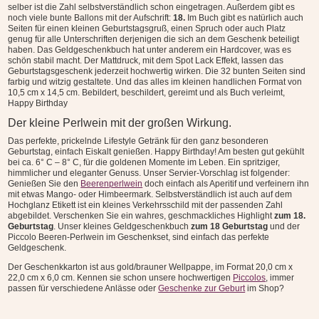
selber ist die Zahl selbstverständlich schon eingetragen. Außerdem gibt es
noch viele bunte Ballons mit der Aufschrift:
18.
Im Buch gibt es natürlich auch
Seiten für einen kleinen Geburtstagsgruß, einen Spruch oder auch Platz
genug für alle Unterschriften derjenigen die sich an dem Geschenk beteiligt
haben. Das
Geldgeschenkbuch hat unter anderem ein Hardcover, was es
schön stabil macht. Der Mattdruck, mit dem Spot Lack Effekt, lassen das
Geburtstagsgeschenk jederzeit hochwertig wirken. Die 32 bunten Seiten sind
farbig und witzig gestaltete. Und das alles im kleinen handlichen Format von
10,5 cm x 14,5 cm.
Bebildert, beschildert, gereimt und als Buch verleimt,
Happy Birthday
Der kleine Perlwein mit der großen Wirkung.
Das perfekte, prickelnde Lifestyle Getränk für den ganz besonderen
Geburtstag, einfach Eiskalt genießen. Happy Birthday! A
m besten gut gekühlt
bei ca. 6° C – 8° C, für die goldenen Momente im Leben. Ein spritziger,
himmlicher und eleganter Genuss. Unser Servier-Vorschlag ist folgender:
Genießen Sie den
Beerenperlwein
doch einfach als Aperitif und verfeinern ihn
mit etwas Mango- oder Himbeermark. Selbstverständlich ist auch auf dem
Hochglanz Etikett ist ein kleines Verkehrsschild mit der passenden Zahl
abgebildet. Verschenken Sie ein wahres, geschmackliches Highlight
zum 18.
Geburtstag
. Unser kleines Geldgeschenkbuch
zum 18 Geburtstag
und der
Piccolo Beeren-Perlwein im Geschenkset, sind einfach das perfekte
Geldgeschenk.
Der Geschenkkarton ist aus gold/brauner Wellpappe, im Format 20,0 cm x
22,0 cm x 6,0 cm. Kennen sie schon unsere hochwertigen
Piccolos
, immer
passen für verschiedene Anlässe oder
Geschenke zur Geburt
im Shop?