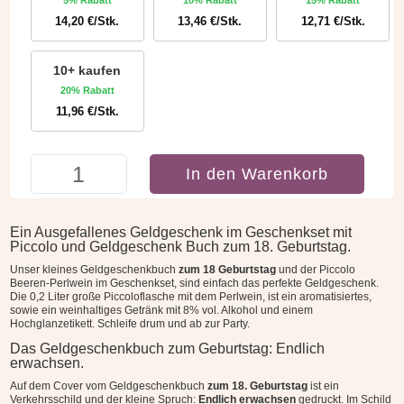
14,20
€
/Stk.
13,46
€
/Stk.
12,71
€
/Stk.
10+ kaufen
20% Rabatt
11,96
€
/Stk.
Geschenkset
In den Warenkorb
zum
18.
Geburtstag
Ein Ausgefallenes Geldgeschenk im Geschenkset mit
mit
Piccolo und Geldgeschenk Buch zum 18. Geburtstag.
Geldgeschenk
Unser kleines Geldgeschenkbuch
zum 18 Geburtstag
und der Piccolo
Buch
Beeren-Perlwein im Geschenkset, sind einfach das perfekte Geldgeschenk.
Die 0,2 Liter große
Piccoloflasche mit dem Perlwein, ist ein aromatisiertes,
und
sowie ein weinhaltiges Getränk mit 8% vol. Alkohol und einem
Piccolo
Hochglanzetikett. Schleife drum und ab zur Party.
Menge
Das Geldgeschenkbuch zum Geburtstag: Endlich
erwachsen.
Auf dem Cover vom Geldgeschenkbuch
zum 18. Geburtstag
ist ein
Verkehrsschild und der kleine Spruch:
Endlich erwachsen
gedruckt. Im Schild