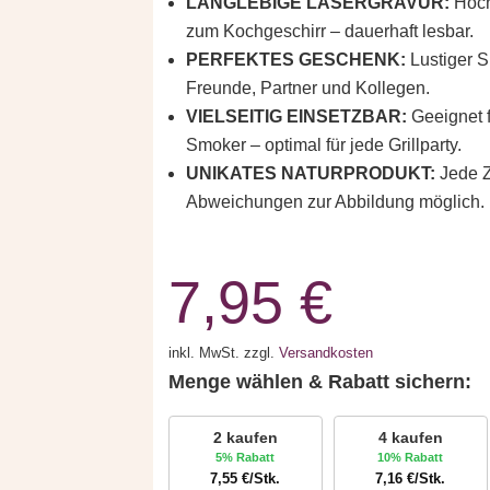
LANGLEBIGE LASERGRAVUR:
Hochw
zum Kochgeschirr – dauerhaft lesbar.
PERFEKTES GESCHENK:
Lustiger S
Freunde, Partner und Kollegen.
VIELSEITIG EINSETZBAR:
Geeignet f
Smoker – optimal für jede Grillparty.
UNIKATES NATURPRODUKT:
Jede Za
Abweichungen zur Abbildung möglich.
7,95
€
inkl. MwSt.
zzgl.
Versandkosten
Menge wählen & Rabatt sichern:
2 kaufen
4 kaufen
5% Rabatt
10% Rabatt
7,55
€
/Stk.
7,16
€
/Stk.