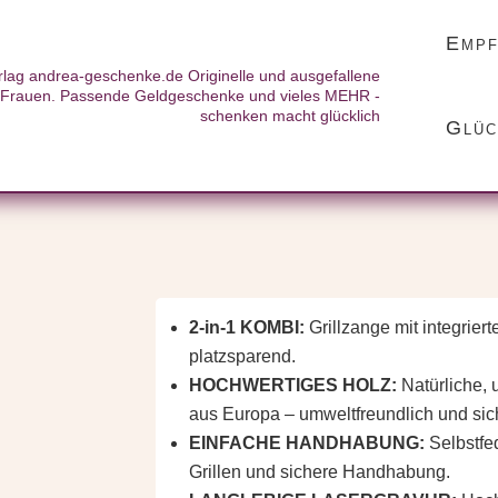
Empf
t Flaschenöffner: Grill Champion
t Flaschenöffner: Gr
Glüc
2-in-1 KOMBI:
Grillzange mit integrier
platzsparend.
HOCHWERTIGES HOLZ:
Natürliche, 
aus Europa – umweltfreundlich und sic
EINFACHE HANDHABUNG:
Selbstfe
Grillen und sichere Handhabung.