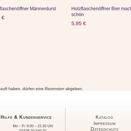
flaschenöffner Männerdurst
Holzflaschenöffner Bier mac
schön
5
€
5,95
€
auft haben, dürfen eine Rezension abgeben.
Hilfe & Kundenservice
Katalog
Impressum
Mo – Fr: 9.00 – 15.30 Uhr
Datenschutz
03338 70 440 20