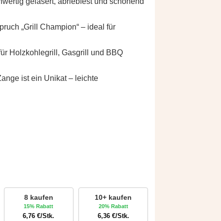
ertig gelasert, abriebfest und schonend
pruch „Grill Champion“ – ideal für
ür Holzkohlegrill, Gasgrill und BBQ
nge ist ein Unikat – leichte
8 kaufen
10+ kaufen
15% Rabatt
20% Rabatt
6,76
€
/Stk.
6,36
€
/Stk.