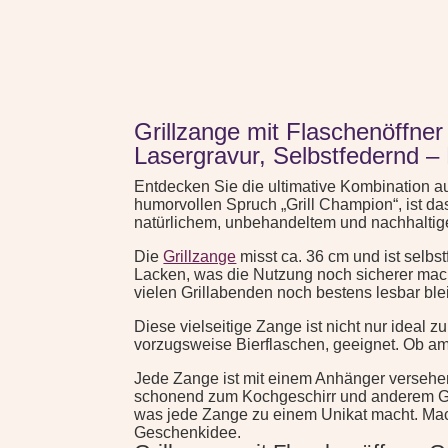
Grillzange mit Flaschenöffne
Lasergravur, Selbstfedernd –
Entdecken Sie die ultimative Kombination au
humorvollen Spruch „Grill Champion“, ist d
natürlichem, unbehandeltem und nachhaltige
Die
Grillzange
misst ca. 36 cm und ist selbs
Lacken, was die Nutzung noch sicherer macht
vielen Grillabenden noch bestens lesbar blei
Diese vielseitige Zange ist nicht nur ideal
vorzugsweise Bierflaschen, geeignet. Ob am 
Jede Zange ist mit einem Anhänger versehen, 
schonend zum Kochgeschirr und anderem Gri
was jede Zange zu einem Unikat macht. Mach
Geschenkidee.