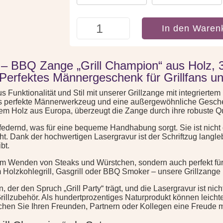
Grillzange
In den Waren
mit
Flaschenöffner:
Grill
Champion
r – BBQ Zange „Grill Champion“ aus Holz,
Menge
 Perfektes Männergeschenk für Grillfans un
s Funktionalität und Stil mit unserer Grillzange mit integriert
as perfekte Männerwerkzeug und eine außergewöhnliche Geschenk
m Holz aus Europa, überzeugt die Zange durch ihre robuste Qua
tfedernd, was für eine bequeme Handhabung sorgt. Sie ist nicht 
. Dank der hochwertigen Lasergravur ist der Schriftzug langle
bt.
 zum Wenden von Steaks und Würstchen, sondern auch perfekt fü
Holzkohlegrill, Gasgrill oder BBQ Smoker – unsere Grillzange ma
der den Spruch „Grill Party“ trägt, und die Lasergravur ist nich
llzubehör. Als hundertprozentiges Naturprodukt können leicht
en Sie Ihren Freunden, Partnern oder Kollegen eine Freude mit