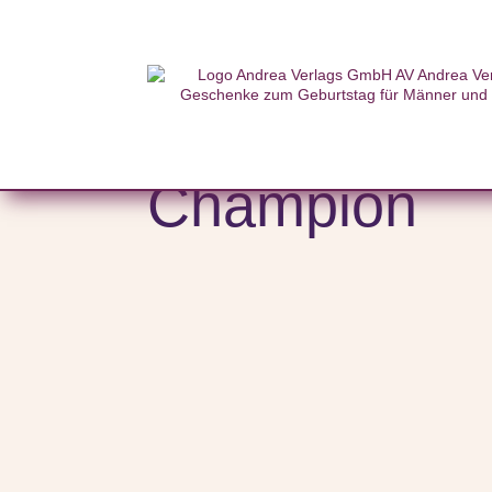
Start
/
Themenwelten
/
Grillen und Kochen
/ Grillzange mi
Grillzange mi
Champion