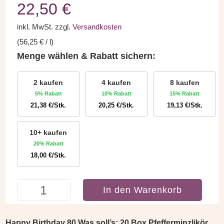
22,50
€
inkl. MwSt.
zzgl.
Versandkosten
(
56,25
€
/
l
)
Menge wählen & Rabatt sichern:
2 kaufen
4 kaufen
8 kaufen
5% Rabatt
10% Rabatt
15% Rabatt
21,38
€
/Stk.
20,25
€
/Stk.
19,13
€
/Stk.
10+ kaufen
20% Rabatt
18,00
€
/Stk.
Happy
In den Warenkorb
Birthday
80
Was
Happy Birthday 80 Was soll’s: 20 Box Pfefferminzlikör