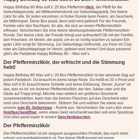
soll’s:
Happy Birthday 80 Was soll’s: 20 Box Pfefferminz
likör
, der Pfeffi für die
20
Geburtstagsrunde, als Willkommenstrunk zur Geburtstagsparty. Der kleine
Box
Likör für alle, für jeden einzelnen, in froher Runde beim Feiern, als Geschenk,
als Mitbringsel. Diese Box passt, denn jetzt wird gefeiert! Für die Freunde,
Pfefferminzlikör
Familie oder den Nachbarn, für alle, die sich an einem Pfefferminzlikör
Menge
erfreuen. Verschenken Sie eine kleine stimmungshebende Pfefferminzlikör-
Runde. Der kleine Likör, der Freude bringt und aufmuntert! Ob mit der Familie,
den Freunden, im Verein, der passt, um es so richtig krachen zu lassen! Ein
guter Likör sorgt für Stimmung. Zur Geburtstags-Grillrunde, zur Feier im Club,
oder als Geburtstagslage im Verein, gefeiert wird immer! Und dazu passend
gibt’s die Partykiste Happy Birthday 80 – Was soll’s.
Der Pfefferminzlikör, der erfrischt und die Stimmung
hebt!
Happy Birthday 80 Was soll’s: 20 Box Pfefferminzlikör ist der absolute Gag auf
jedem Partytisch. Da braucht es keine lange Rede. Da heißt es 20 x Prost und:
Was soll’s! Er braucht keine Schleife und keine Erklärung. Dieser „Kurze“ ist
das, was es ist: ein leckerer Pfefferminzlikör, der den Jubilar oder und die
Gäste auf Trapp bringt. Möchte man wirklich ein größeres Geschenk
zusammenstellen, kann man die kleinen Flaschen auf das Geschenk oder
rund ums Geschenk dekorieren. Stöbern Sie und wählen Sie etwas aus
unserer
zum 80. Geburtstag
– Rubrik aus. Verschenken Sie zum Likör einen
Holzflaschenöffner
, wenn etwas Geld verschenkt werden soll eine Spardose.
Und alles passt super in unsere
Geschenktaschen
.
Der Pfefferminzlikör
Der Pfefferminzlikör ist ein sorgsam ausgesuchtes Produkt, das nach mehr
schreit und wohlbekömmlich ist. Der kleine Pfeffi kommt mit einem