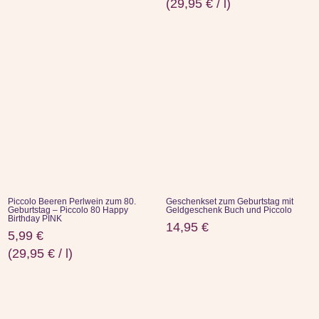
(
29,95
€
/
l
)
Piccolo Beeren Perlwein zum 80.
Geschenkset zum Geburtstag mit
Geburtstag – Piccolo 80 Happy
Geldgeschenk Buch und Piccolo
Birthday PINK
14,95
€
5,99
€
(
29,95
€
/
l
)