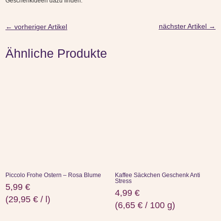
Geschenkideen dazu finden.
nächster Artikel
→
←
vorheriger Artikel
Ähnliche Produkte
Piccolo Frohe Ostern – Rosa Blume
Kaffee Säckchen Geschenk Anti
Stress
5,99
€
4,99
€
(
29,95
€
/
l
)
(
6,65
€
/
100
g
)