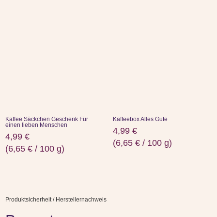
Kaffee Säckchen Geschenk Für
Kaffeebox Alles Gute
einen lieben Menschen
4,99
€
4,99
€
(
6,65
€
/
100
g
)
(
6,65
€
/
100
g
)
Produktsicherheit / Herstellernachweis