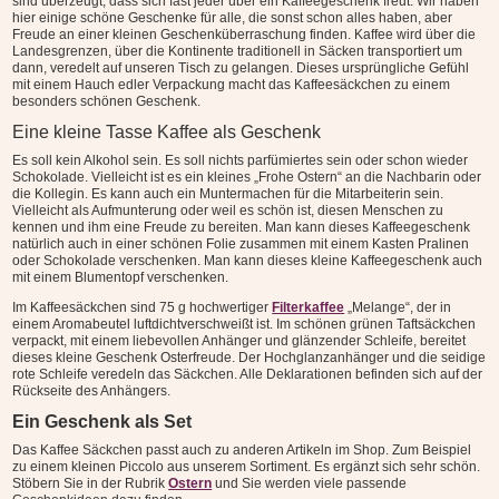
sind überzeugt, dass sich fast jeder über ein Kaffeegeschenk freut. Wir haben
hier einige schöne Geschenke für alle, die sonst schon alles haben, aber
Freude an einer kleinen Geschenküberraschung finden. Kaffee wird über die
Landesgrenzen, über die Kontinente traditionell in Säcken transportiert um
dann, veredelt auf unseren Tisch zu gelangen. Dieses ursprüngliche Gefühl
mit einem Hauch edler Verpackung macht das Kaffeesäckchen zu einem
besonders schönen Geschenk.
Eine kleine Tasse Kaffee als Geschenk
Es soll kein Alkohol sein. Es soll nichts parfümiertes sein oder schon wieder
Schokolade. Vielleicht ist es ein kleines „Frohe Ostern“ an die Nachbarin oder
die Kollegin. Es kann auch ein Muntermachen für die Mitarbeiterin sein.
Vielleicht als Aufmunterung oder weil es schön ist, diesen Menschen zu
kennen und ihm eine Freude zu bereiten. Man kann dieses Kaffeegeschenk
natürlich auch in einer schönen Folie zusammen mit einem Kasten Pralinen
oder Schokolade verschenken. Man kann dieses kleine Kaffeegeschenk auch
mit einem Blumentopf verschenken.
Im Kaffeesäckchen sind 75 g hochwertiger
Filterkaffee
„Melange“, der in
einem Aromabeutel luftdichtverschweißt ist. Im schönen grünen Taftsäckchen
verpackt, mit einem liebevollen Anhänger und glänzender Schleife, bereitet
dieses kleine Geschenk Osterfreude. Der Hochglanzanhänger und die seidige
rote Schleife veredeln das Säckchen. Alle Deklarationen befinden sich auf der
Rückseite des Anhängers.
Ein Geschenk als Set
Das Kaffee Säckchen passt auch zu anderen Artikeln im Shop. Zum Beispiel
zu einem kleinen Piccolo aus unserem Sortiment. Es ergänzt sich sehr schön.
Stöbern Sie in der Rubrik
Ostern
und Sie werden viele passende