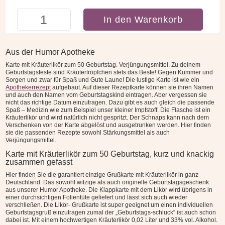
Karte
In den Warenkorb
mit
Kräuterlikör
zum
Aus der Humor Apotheke
50
Karte mit Kräuterlikör zum 50 Geburtstag. Verjüngungsmittel. Zu deinem
Geburtstag
Geburtstagsfeste sind Kräutertröpfchen stets das Beste! Gegen Kummer und
Menge
Sorgen und zwar für Spaß und Gute Laune! Die lustige Karte ist wie ein
Apothekerrezept
aufgebaut. Auf dieser Rezeptkarte können sie ihren Namen
und auch den Namen vom Geburtstagskind eintragen. Aber vergessen sie
nicht das richtige Datum einzutragen. Dazu gibt es auch gleich die passende
Spaß – Medizin wie zum Beispiel unser kleiner Impfstoff. Die Flasche ist ein
Kräuterlikör und wird natürlich nicht gespritzt. Der Schnaps kann nach dem
Verschenken von der Karte abgelöst und ausgetrunken werden. Hier finden
sie die passenden Rezepte sowohl Stärkungsmittel als auch
Verjüngungsmittel.
Karte mit Kräuterlikör zum 50 Geburtstag, kurz und knackig
zusammen gefasst
Hier finden Sie die garantiert einzige Grußkarte mit Kräuterlikör in ganz
Deutschland. Das sowohl witzige als auch originelle Geburtstagsgeschenk
aus unserer Humor Apotheke. Die Klappkarte mit dem Likör wird übrigens in
einer durchsichtigen Folientüte geliefert und lässt sich auch wieder
verschließen. Die Likör- Grußkarte ist super geeignet um einen individuellen
Geburtstagsgruß einzutragen zumal der „Geburtstags-schluck“ ist auch schon
dabei ist. Mit einem hochwertigen Kräuterlikör 0,02 Liter und 33% vol. Alkohol.