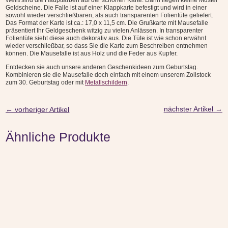
Weiß sind die Hauptfarben auf der schönen Karte. Darin liegen kleine Muster
Geldscheine. Die Falle ist auf einer Klappkarte befestigt und wird in einer
sowohl wieder verschließbaren, als auch transparenten Folientüte geliefert.
Das Format der Karte ist ca.: 17,0 x 11,5 cm. Die Grußkarte mit Mausefalle
präsentiert Ihr Geldgeschenk witzig zu vielen Anlässen. In transparenter
Folientüte sieht diese auch dekorativ aus. Die Tüte ist wie schon erwähnt
wieder verschließbar, so dass Sie die Karte zum Beschreiben entnehmen
können. Die Mausefalle ist aus Holz und die Feder aus Kupfer.
Entdecken sie auch unsere anderen Geschenkideen zum Geburtstag.
Kombinieren sie die Mausefalle doch einfach mit einem unserem Zollstock
zum 30. Geburtstag oder mit
Metallschildern
.
nächster Artikel
→
←
vorheriger Artikel
Ähnliche Produkte