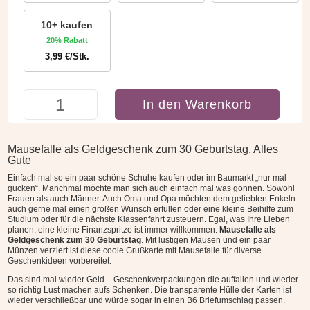
10+ kaufen
20% Rabatt
3,99
€
/Stk.
Mausefalle
In den Warenkorb
als
Geldgeschenk
zum
Mausefalle als Geldgeschenk zum 30 Geburtstag, Alles
30.
Gute
Geburtstag
Einfach mal so ein paar schöne Schuhe kaufen oder im Baumarkt „nur mal
Menge
gucken“. Manchmal möchte man sich auch einfach mal was gönnen. Sowohl
Frauen als auch Männer. Auch Oma und Opa möchten dem geliebten Enkeln
auch gerne mal einen großen Wunsch erfüllen oder eine kleine Beihilfe zum
Studium oder für die nächste Klassenfahrt zusteuern. Egal, was Ihre Lieben
planen, eine kleine Finanzspritze ist immer willkommen.
Mausefalle als
Geldgeschenk zum 30 Geburtstag
. Mit lustigen Mäusen und ein paar
Münzen verziert ist diese coole Grußkarte mit Mausefalle für diverse
Geschenkideen vorbereitet.
Das sind mal wieder Geld – Geschenkverpackungen die auffallen und wieder
so richtig Lust machen aufs Schenken. Die transparente Hülle der Karten ist
wieder verschließbar und würde sogar in einen B6 Briefumschlag passen.