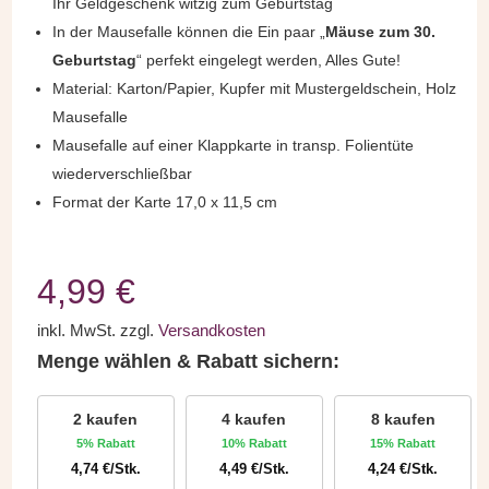
Ihr Geldgeschenk witzig zum Geburtstag
In der Mausefalle können die Ein paar „
Mäuse zum 30.
Geburtstag
“ perfekt eingelegt werden, Alles Gute!
Material: Karton/Papier, Kupfer mit Mustergeldschein, Holz
Mausefalle
Mausefalle auf einer Klappkarte in transp. Folientüte
wiederverschließbar
Format der Karte 17,0 x 11,5 cm
4,99
€
inkl. MwSt.
zzgl.
Versandkosten
Menge wählen & Rabatt sichern:
2 kaufen
4 kaufen
8 kaufen
5% Rabatt
10% Rabatt
15% Rabatt
4,74
€
/Stk.
4,49
€
/Stk.
4,24
€
/Stk.