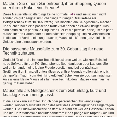
Machen Sie einem Gartenfreund, ihrer Shopping Queen
oder ihrem Enkel eine Freude!
Diese Mausefalle ist allerdings keine normale
Falle
und sie ist auch nicht
sonderlich gut geeignet um Schädlinge zu fangen.
Mausefalle als
Geldgeschenk zum 30 Geburtstag
. Sie möchten ein Geldgeschenk machen
und suchen noch eine passende Karte? Wir haben da etwas Lustiges. Das
sind natürlich ein paar tolle Hingucker! Hier ist die perfekte Karte, um ein paar
Mäuse für den Garten oder für den nächsten Shopping-Trip zu verschenken.
In die, an der Vorderseite angebrachte, Mausefalle können ganz einfach die
Geldscheine eingespannt werden.
Die passende Mausefalle zum 30. Geburtstag für neue
Technik zuhause.
Gedacht für alle, die in neue Technik investieren wollen, wie zum Beispiel
neue Software für den PC, Smartphones Soundanlagen oder Laptops. Sie
wollen jemanden eine kleine Freude bereiten und bei der nächsten
Großinvestition finanziell unterstützen oder Ihre Freunde wollen sich endlich
den großen Traum vom Heimkino erfüllen? Schenken sie doch zum nächsten
Anlass eine kleine Mausefalle für neue Technik, denn Mäuse kann man nie
genug im Haus haben.
Mausefalle als Geldgeschenk zum Geburtstag, kurz und
knackig zusammen gefasst.
In die Karte kann ein toller Spruch oder persönlicher Gruß eingetragen
werden. Auf der Mausefalle kann das Alter des Geburtstagskindes eingetragen
werden. Die Glückwunschkarte besteht aus stabilem weißen Geschenk-Karton
und die Holz Mausefalle hat unter anderem eine Spange aus Kupfer. Gold und