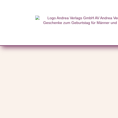
Start
/
Themenwelten
/
Metallschilder
/ Metallschild: Mein
Metallschild