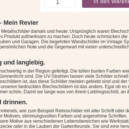
In den Waren
Meine
Werkstatt
-
Mein
– Mein Revier
Revier
Menge
! Metallschilder damals und heute: Ursprünglich waren Blechschi
es Produkt aufmerksam zu machen. Doch heute schmücken die
ben und Garagen. Die begehrten Wandschilder im Vintage Syle 
z persönlichen Note und die Gegenwart mit vielen unterschied
g und langlebig.
 hochwertig in der Region gefertigt. Die tollen bunten Farben w
onnenlicht sind. Die UV-Strahlen lassen viele Schilder schnell 
schildern ist, das diese Schilder meisten geklebt sind und der 
ei unseren bedruckten Blechschildern ist das anders. Egal ob es
mer schön. Damit sie lange was von ihrem Lieblingsschild, an 
d drinnen.
hntrends, wie zum Beispiel Retroschilder mit alter Schrift oder 
er Motiven, stimmungsvollen Farben und angenehme Schriften. D
ere Motive aus verschiedenen Lebensbereichen wie Werkstatt, 
tzecke oder in die Lauben der Gartenfreunde. Sie sind eine he