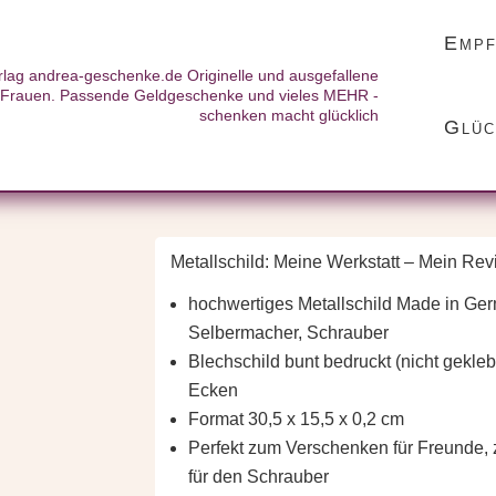
Empf
e Werkstatt – Mein Revier
: Meine Werkstatt –
Glüc
Metallschild: Meine Werkstatt – Mein Rev
hochwertiges Metallschild Made in Ge
Selbermacher, Schrauber
Blechschild bunt bedruckt (nicht geklebt
Ecken
Format 30,5 x 15,5 x 0,2 cm
Perfekt zum Verschenken für Freunde,
für den Schrauber