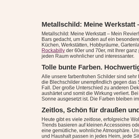
Metallschild: Meine Werkstatt 
Metallschild: Meine Werkstatt – Mein Revier
Bars gedacht, um Kunden auf ein besonder
Küchen, Werkstätten, Hobbyräume, Gartenlau
Rockabilly
der 60er und 70er, mit Ihrer gan
jeden Raum wohnlicher und interessanter.
Tolle bunte Farben. Hochwerti
Alle unsere farbenfrohen Schilder sind sehr
die Blechschilder unempfindlich gegen das S
Fall. Der große Unterschied zu anderen Deko
aushärtet und somit die Wirkung verliert. B
Sonne ausgesetzt ist. Die Farben bleiben im
Zeitlos, Schön für draußen un
Heute gibt es viele zeitlose, erfolgreiche Wo
Trends basieren auf kleinen Accessoires od
eine gemütliche, wohnliche Atmosphäre. Uns
und Haushalt passen in jedes Heim, jede Si