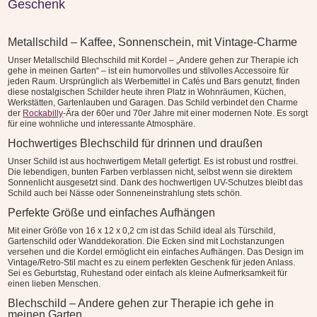
Geschenk
Metallschild – Kaffee, Sonnenschein, mit Vintage-Charme
Unser Metallschild Blechschild mit Kordel – „Andere gehen zur Therapie ich
gehe in meinen Garten“ – ist ein humorvolles und stilvolles Accessoire für
jeden Raum. Ursprünglich als Werbemittel in Cafés und Bars genutzt, finden
diese nostalgischen Schilder heute ihren Platz in Wohnräumen, Küchen,
Werkstätten, Gartenlauben und Garagen. Das Schild verbindet den Charme
der
Rockabilly
-Ära der 60er und 70er Jahre mit einer modernen Note. Es sorgt
für eine wohnliche und interessante Atmosphäre.
Hochwertiges Blechschild für drinnen und draußen
Unser Schild ist aus hochwertigem Metall gefertigt. Es ist robust und rostfrei.
Die lebendigen, bunten Farben verblassen nicht, selbst wenn sie direktem
Sonnenlicht ausgesetzt sind. Dank des hochwertigen UV-Schutzes bleibt das
Schild auch bei Nässe oder Sonneneinstrahlung stets schön.
Perfekte Größe und einfaches Aufhängen
Mit einer Größe von 16 x 12 x 0,2 cm ist das Schild ideal als Türschild,
Gartenschild oder Wanddekoration. Die Ecken sind mit Lochstanzungen
versehen und die Kordel ermöglicht ein einfaches Aufhängen. Das Design im
Vintage/Retro-Stil macht es zu einem perfekten Geschenk für jeden Anlass.
Sei es Geburtstag, Ruhestand oder einfach als kleine Aufmerksamkeit für
einen lieben Menschen.
Blechschild – Andere gehen zur Therapie ich gehe in
meinen Garten