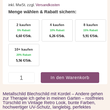
inkl. MwSt.
zzgl.
Versandkosten
Menge wählen & Rabatt sichern:
2 kaufen
4 kaufen
8 kaufen
5% Rabatt
10% Rabatt
15% Rabatt
6,60
€
/Stk.
6,26
€
/Stk.
5,91
€
/Stk.
10+ kaufen
20% Rabatt
5,56
€
/Stk.
Metallschild
In den Warenkorb
mit
Kordel
–
Metallschild Blechschild mit Kordel – Andere gehen
Therapie
zur Therapie ich gehe in meinen Garten – rostfreies
Menge
Türschild im Vintage Retro Look, bunte Farben,
hochwertiger UV-Schutz, langlebig, perfektes