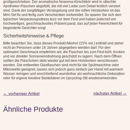
großgeschrieben. Der aromatische Amarena-Kirschlikör wird in stilechte
Apotheker-Flaschen abgefüllt, die mit viel Liebe zum Detail festlich verziert
sind. Dank der sorgfältigen Versiegelung und der edlen Holzkorken ist das
Mini-Set fix und fertig zum Verschenken vorbereitet. So sparen Sie sich den
typischen Verpackungsstress kurz vor dem Fest und haben jederzeit ein
hochwertiges, geschmackvolles Präsent parat, das auf jeder Feierlichkeit für
begeisterte Gesichter sorgt.
Sicherheitshinweise & Pflege
Bitte beachten Sie, dass dieses Produkt Alkohol (15% vol.) enthält und daher
nicht an Personen unter 18 Jahren abgegeben werden darf. Für den
optimalen Geschmack empfehlen wir, die Flaschen bis zum Fest kühl, trocken
und vor direkter Sonneneinstrahlung geschützt zu lagern. Nach dem Öffnen
sollten die Fläschchen stets wieder gut mit dem Holzkorken verschlossen
werden. Die entleerten Glasflaschen sind nicht für die Spülmaschine oder
Mikrowelle geeignet, lassen sich jedoch ganz einfach per Hand mit warmem
Wasser reinigen und anschließend wunderbar als weihnachtliche Dekoration
oder für eigene kreative Bastelideen im Upcycling-Stil wiederverwenden.
nächster Artikel
→
←
vorheriger Artikel
Ähnliche Produkte