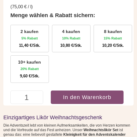
(
75,00
€
/
l
)
Menge wählen & Rabatt sichern:
2 kaufen
4 kaufen
8 kaufen
5% Rabatt
10% Rabatt
15% Rabatt
11,40
€
/Stk.
10,80
€
/Stk.
10,20
€
/Stk.
10+ kaufen
20% Rabatt
9,60
€
/Stk.
Weihnachtsgeschenk
In den Warenkorb
Likör
Set
-
Einzigartiges Likör Weihnachtsgeschenk
Merry
Die Adventszeit lebt von kleinen Aufmerksamkeiten, die von Herzen kommen
Christmas
und die Vorfreude auf das Fest anheizen. Unser
Weihnachtslikör Set
ist
|
genau das: eine liebevoll gestaltete
Kleinigkeit für den Adventskalender