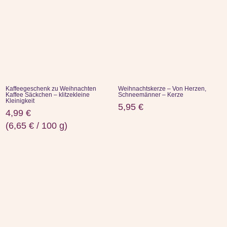
Kaffeegeschenk zu Weihnachten
Weihnachtskerze – Von Herzen,
Kaffee Säckchen – klitzekleine
Schneemänner – Kerze
Kleinigkeit
5,95
€
4,99
€
(
6,65
€
/
100
g
)