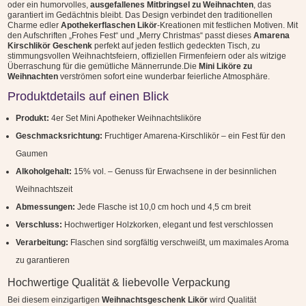
oder ein humorvolles,
ausgefallenes Mitbringsel zu Weihnachten
, das
4er
garantiert im Gedächtnis bleibt. Das Design verbindet den traditionellen
Mini
Charme edler
Apothekerflaschen Likör
-Kreationen mit festlichen Motiven. Mit
den Aufschriften „Frohes Fest“ und „Merry Christmas“ passt dieses
Amarena
Apothekerflaschen
Kirschlikör Geschenk
perfekt auf jeden festlich gedeckten Tisch, zu
Menge
stimmungsvollen Weihnachtsfeiern, offiziellen Firmenfeiern oder als witzige
Überraschung für die gemütliche Männerrunde.Die
Mini Liköre zu
Weihnachten
verströmen sofort eine wunderbar feierliche Atmosphäre.
Produktdetails auf einen Blick
Produkt:
4er Set Mini Apotheker Weihnachtsliköre
Geschmacksrichtung:
Fruchtiger Amarena-Kirschlikör – ein Fest für den
Gaumen
Alkoholgehalt:
15% vol. – Genuss für Erwachsene in der besinnlichen
Weihnachtszeit
Abmessungen:
Jede Flasche ist 10,0 cm hoch und 4,5 cm breit
Verschluss:
Hochwertiger Holzkorken, elegant und fest verschlossen
Verarbeitung:
Flaschen sind sorgfältig verschweißt, um maximales Aroma
zu garantieren
Hochwertige Qualität & liebevolle Verpackung
Bei diesem einzigartigen
Weihnachtsgeschenk Likör
wird Qualität