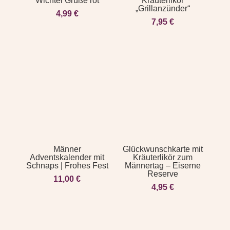
Wichtel Grüße rot
Kräuterlikör
„Grillanzünder“
4,99
€
7,95
€
Männer
Glückwunschkarte mit
Adventskalender mit
Kräuterlikör zum
Schnaps | Frohes Fest
Männertag – Eiserne
Reserve
11,00
€
4,95
€