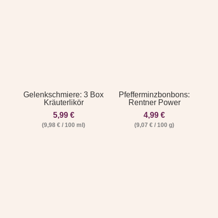
Gelenkschmiere: 3 Box
Pfefferminzbonbons:
Kräuterlikör
Rentner Power
5,99
€
4,99
€
(
9,98
€
/
100
ml
)
(
9,07
€
/
100
g
)