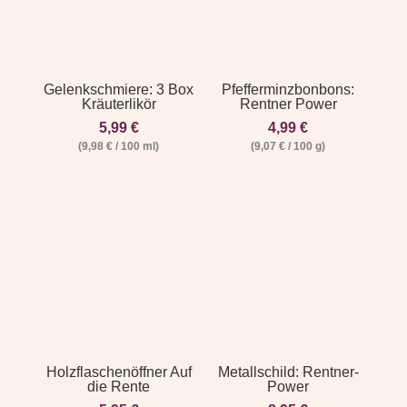
Gelenkschmiere: 3 Box
Pfefferminzbonbons:
Kräuterlikör
Rentner Power
5,99
€
4,99
€
(
9,98
€
/
100
ml
)
(
9,07
€
/
100
g
)
Holzflaschenöffner Auf
Metallschild: Rentner-
die Rente
Power