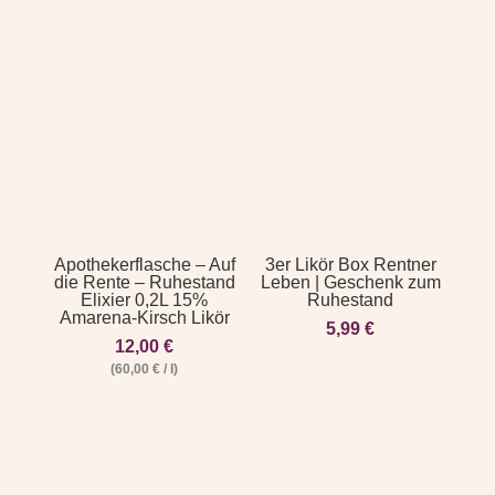
Apothekerflasche – Auf
3er Likör Box Rentner
die Rente – Ruhestand
Leben | Geschenk zum
Elixier 0,2L 15%
Ruhestand
Amarena-Kirsch Likör
5,99
€
12,00
€
(
60,00
€
/
l
)