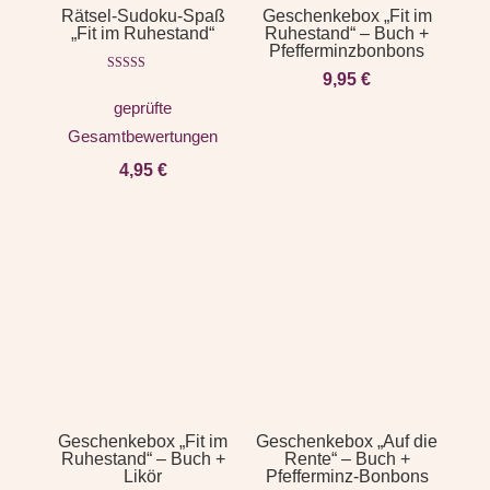
Rätsel-Sudoku-Spaß
Geschenkebox „Fit im
„Fit im Ruhestand“
Ruhestand“ – Buch +
Pfefferminzbonbons
9,95
€
Bewert
et mit
geprüfte
3.00
von 5
Gesamtbewertungen
4,95
€
Geschenkebox „Fit im
Geschenkebox „Auf die
Ruhestand“ – Buch +
Rente“ – Buch +
Likör
Pfefferminz-Bonbons