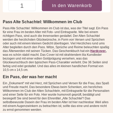
Pass
In den Warenkorb
Alte
Schachtel:
Willkommen
Pass Alte Schachtel: Willkommen im Club
im
Pass Alte Schachtel: Willkommen im Club ist das, was der Titel sagt. Ein Pass
Club
für eine Frau im besten Alter mit Foto- und Eintragseite. Wie bei einem
Menge
richtigen Pass, sind auch die Innenseiten gestaltet. Der Alten Schachtel
werden die herzlichsten Glückwünsche, in Form von Versen und
Sprüchen
oder auch mit einem kleinen Gedicht übertragen. Viel Herzliches rund ums
Alter begleiten durch den Pass. Witze, Sprüche und Reime beleuchten spaßig
das Älterwerden mit seinen Tücken. Das
Geschenkbuch hat ein
Hardcover
,
was es schön stabil macht. Das Cover ist mit strahlendem lila Kunstleder
bezogen und mit einer edlen Goldprägung versehen, was das
Glückwunschbuch den typischen Pass-Charakter verleiht. Die 36 Seiten sind
farbig und edel gestaltet. Und das alles im kleinen handlichen Format von
10,5 cm x 14,5 cm.
Ein Pass, der was her macht
Ein „Dokument“ mit viel Herz, mit Sprüchen und Versen für die Frau, das Spaß
und Freude macht. Das besondere Etwas beim Schenken, ein herzliches
Willkommen im Club der Alten Schachteln, mit Eintragseite für die Personalien
und einer Seite für ein Foto. Hier wurde humorvoll geprüft, bestätigt und
besiegelt! Sie sind bereit für den Ehrentitel „Alte Schachtel“! Das
selbstbewusste Dasein der Frau im besten Alter ist hier nachlesbar. Weil alles
mit einem Augenzwinkern zu betrachten ist, sollte das eine und andere nicht
zu ernst genommen werden.