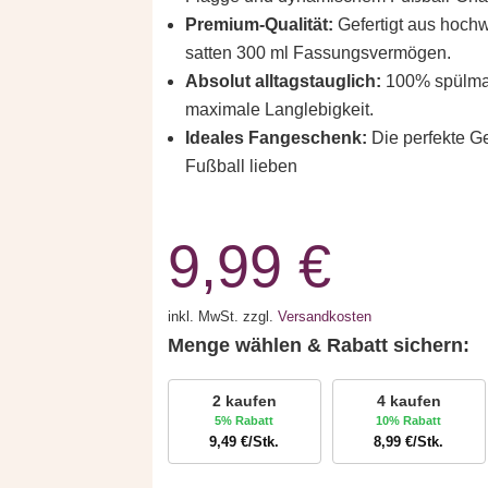
Premium-Qualität:
Gefertigt aus hochw
satten 300 ml Fassungsvermögen.
Absolut alltagstauglich:
100% spülmas
maximale Langlebigkeit.
Ideales Fangeschenk:
Die perfekte Ge
Fußball lieben
9,99
€
inkl. MwSt.
zzgl.
Versandkosten
Menge wählen & Rabatt sichern:
2 kaufen
4 kaufen
5% Rabatt
10% Rabatt
9,49
€
/Stk.
8,99
€
/Stk.