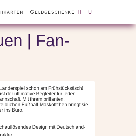
hkarten
Geldgeschenke
uen | Fan-
Länderspiel schon am Frühstückstisch!
st der ultimative Begleiter für jeden
nschaft. Mit ihrem brillanten,
weiblichen Fußball-Maskottchen bringt sie
r ins Büro.
ochauflösendes Design mit Deutschland-
akter.