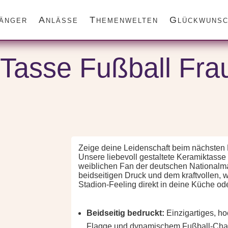
änger
Anlässe
Themenwelten
Glückwunsc
l Frauen | Fan-Kaffeetasse
Tasse Fußball Fra
Zeige deine Leidenschaft beim nächsten 
Unsere liebevoll gestaltete Keramiktasse i
weiblichen Fan der deutschen Nationalman
beidseitigen Druck und dem kraftvollen, 
Stadion-Feeling direkt in deine Küche ode
Beidseitig bedruckt:
Einzigartiges, h
Flagge und dynamischem Fußball-Char