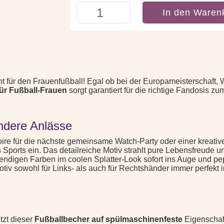
Deutschland
In den Waren
Tasse
Fußball
Frauen
|
Fan-
Kaffeetasse
Menge
ent für den Frauenfußball! Egal ob bei der Europameisterschaft,
ür Fußball-Frauen
sorgt garantiert für die richtige Fandosis zu
ondere Anlässe
ire für die nächste gemeinsame Watch-Party oder einer kreati
 Sports ein. Das detailreiche Motiv strahlt pure Lebensfreude 
bendigen Farben im coolen Splatter-Look sofort ins Auge und pep
Motiv sowohl für Links- als auch für Rechtshänder immer perfekt i
tzt dieser
Fußballbecher auf spülmaschinenfeste
Eigenschaft