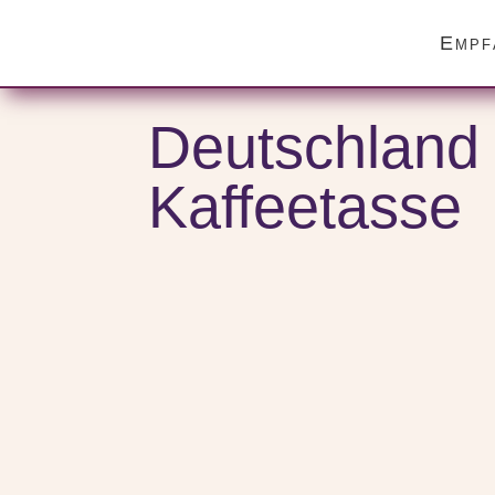
Empf
Start
/
Themenwelten
/
Kaffee
/ Deutschland Tasse Fußbal
Deutschland 
Kaffeetasse