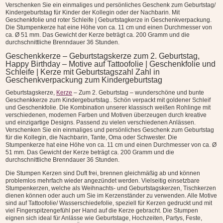
Verschenken Sie ein einmaliges und persönliches Geschenk zum Geburtstag/
Kindergeburtstag für Kinder der Kollegin oder der Nachbarin. Mit
Geschenkfolie und roter Schleife | Geburtstagkerze in Geschenkverpackung.
Die Stumpenkerze hat eine Höhe von ca. 11 cm und einen Durchmesser von
ca. Ø 51 mm. Das Gewicht der Kerze beträgt ca. 200 Gramm und die
durchschnittliche Brenndauer 36 Stunden.
Geschenkkerze – Geburtstagskerze zum 2. Geburtstag,
Happy Birthday – Motive auf Tattoofolie | Geschenkfolie und
Schleife | Kerze mit Geburtstagszahl Zahl in
Geschenkverpackung zum Kindergeburtstag
Geburtstagskerze,
Kerze
– Zum 2. Geburtstag – wunderschöne und bunte
Geschenkkerze zum Kindergeburtstag.. Schön verpackt mit goldener Schleif
und Geschenkfolie. Die Kombination unserer klassisch weißen Rohlinge mit
verschiedenen, modernen Farben und Motiven überzeugen durch kreative
und einzigartige Designs. Passend zu vielen verschiedenen Anlässen.
Verschenken Sie ein einmaliges und persönliches Geschenk zum Geburtstag
für die Kollegin, die Nachbarin, Tante, Oma oder Schwester. Die
Stumpenkerze hat eine Höhe von ca. 11 cm und einen Durchmesser von ca. Ø
51 mm. Das Gewicht der Kerze beträgt ca. 200 Gramm und die
durchschnittliche Brenndauer 36 Stunden.
Die Stumpen Kerzen sind Duft frei, brennen gleichmäßig ab und können
problemlos mehrfach wieder angezündet werden. Vielseitig einsetzbare
Stumpenkerzen, welche als Weihnachts- und Geburtstagskerzen, Tischkerzen
dienen können oder auch um Sie im Kerzenständer zu verwenden. Alle Motive
sind auf Tattoofolie/ Wasserschiedefolie, speziell für Kerzen gedruckt und mit
viel Fingerspitzengefühl per Hand auf die Kerze gebracht. Die Stumpen
eignen sich ideal für Anlässe wie Geburtstage, Hochzeiten, Partys, Feste,