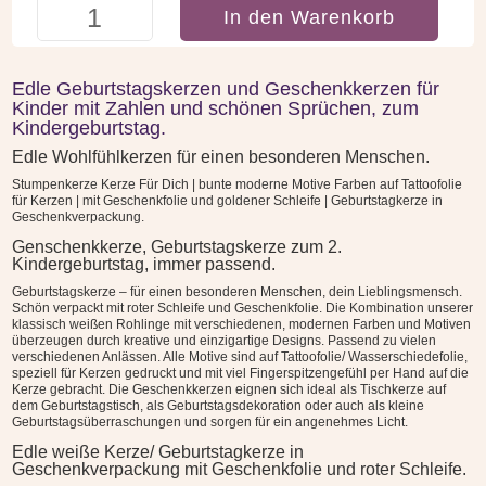
Geburtstagskerze
In den Warenkorb
-
Zum
2.
Edle Geburtstagskerzen und Geschenkkerzen für
Geburtstag
Kinder mit Zahlen und schönen Sprüchen, zum
-
Kindergeburtstag.
Kindergeburtstag
Edle Wohlfühlkerzen für einen besonderen Menschen.
Menge
Stumpenkerze Kerze Für Dich | bunte moderne Motive Farben auf Tattoofolie
für Kerzen | mit Geschenkfolie und goldener Schleife | Geburtstagkerze in
Geschenkverpackung.
Genschenkkerze, Geburtstagskerze zum 2.
Kindergeburtstag, immer passend.
Geburtstagskerze – für einen besonderen Menschen, dein Lieblingsmensch.
Schön verpackt mit roter Schleife und Geschenkfolie. Die Kombination unserer
klassisch weißen Rohlinge mit verschiedenen, modernen Farben und Motiven
überzeugen durch kreative und einzigartige Designs. Passend zu vielen
verschiedenen Anlässen. Alle Motive sind auf Tattoofolie/ Wasserschiedefolie,
speziell für Kerzen gedruckt und mit viel Fingerspitzengefühl per Hand auf die
Kerze gebracht. Die Geschenkkerzen eignen sich ideal als Tischkerze auf
dem Geburtstagstisch, als Geburtstagsdekoration oder auch als kleine
Geburtstagsüberraschungen und sorgen für ein angenehmes Licht.
Edle weiße Kerze/ Geburtstagkerze in
Geschenkverpackung mit Geschenkfolie und roter Schleife.