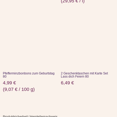
(
29,95
€
/
l
)
Pfefferminzbonbons zum Geburtstag
2 Geschenktaschen mit Karte Set
80
Lass dich Feiern 80
4,99
€
6,49
€
(
9,07
€
/
100
g
)
Produktsicherheit / Herstellernachweis