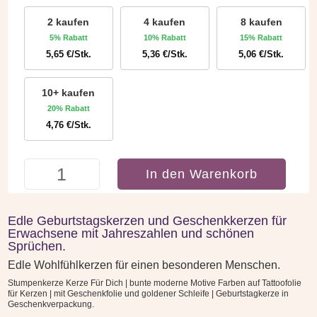
2 kaufen
4 kaufen
8 kaufen
5% Rabatt
10% Rabatt
15% Rabatt
5,65
€
/Stk.
5,36
€
/Stk.
5,06
€
/Stk.
10+ kaufen
20% Rabatt
4,76
€
/Stk.
Geburtstagskerze
In den Warenkorb
-
Zum
80.
Edle Geburtstagskerzen und Geschenkkerzen für
Geburtstag
Erwachsene mit Jahreszahlen und schönen
mit
Sprüchen.
Jahreszahl
Edle Wohlfühlkerzen für einen besonderen Menschen.
und
Stumpenkerze Kerze Für Dich | bunte moderne Motive Farben auf Tattoofolie
Spruch
für Kerzen | mit Geschenkfolie und goldener Schleife | Geburtstagkerze in
Menge
Geschenkverpackung.