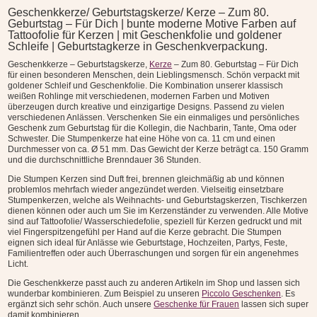
Geschenkkerze/ Geburtstagskerze/ Kerze – Zum 80.
Geburtstag – Für Dich | bunte moderne Motive Farben auf
Tattoofolie für Kerzen | mit Geschenkfolie und goldener
Schleife | Geburtstagkerze in Geschenkverpackung.
Geschenkkerze – Geburtstagskerze,
Kerze
– Zum 80. Geburtstag – Für Dich
für einen besonderen Menschen, dein Lieblingsmensch. Schön verpackt mit
goldener Schleif und Geschenkfolie. Die Kombination unserer klassisch
weißen Rohlinge mit verschiedenen, modernen Farben und Motiven
überzeugen durch kreative und einzigartige Designs. Passend zu vielen
verschiedenen Anlässen. Verschenken Sie ein einmaliges und persönliches
Geschenk zum Geburtstag für die Kollegin, die Nachbarin, Tante, Oma oder
Schwester. Die Stumpenkerze hat eine Höhe von ca. 11 cm und einen
Durchmesser von ca. Ø 51 mm. Das Gewicht der Kerze beträgt ca. 150 Gramm
und die durchschnittliche Brenndauer 36 Stunden.
Die Stumpen Kerzen sind Duft frei, brennen gleichmäßig ab und können
problemlos mehrfach wieder angezündet werden. Vielseitig einsetzbare
Stumpenkerzen, welche als Weihnachts- und Geburtstagskerzen, Tischkerzen
dienen können oder auch um Sie im Kerzenständer zu verwenden. Alle Motive
sind auf Tattoofolie/ Wasserschiedefolie, speziell für Kerzen gedruckt und mit
viel Fingerspitzengefühl per Hand auf die Kerze gebracht. Die Stumpen
eignen sich ideal für Anlässe wie Geburtstage, Hochzeiten, Partys, Feste,
Familientreffen oder auch Überraschungen und sorgen für ein angenehmes
Licht.
Die Geschenkkerze passt auch zu anderen Artikeln im Shop und lassen sich
wunderbar kombinieren. Zum Beispiel zu unseren
Piccolo Geschenken
. Es
ergänzt sich sehr schön. Auch unsere
Geschenke für Frauen
lassen sich super
damit kombinieren.