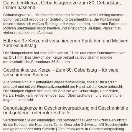
Genschenkkerze, Geburtstagskerze zum 80. Geburtstag,
immer passend.
Geburtstagskerze – für einen besonderen Menschen, dein Lieblingsmensch.
Schön verpackt mit goldener Schleif und Geschenkfolie. Die Kombination
unserer klassisch weißen Rohlinge mit verschiedenen, modernen Farben und
Motiven überzeugen durch kreative und einzigartige Designs. Passend zu
vielen verschiedenen Anlässen.
Edle weiße Kerze mit verschiedenen Sprüchen und Motiven
zum Geburtstag.
Die Stumpenkerze hat eine Höhe von ca. 11 cm und einen Durchmesser von
ca. Ø 51 mm. Das Gewicht der Kerze beträgt ca. 200 Gramm und die
durchschnittliche Brenndauer 36 Stunden.
Geschenkkerze, Kerze – Zum 80. Geburtstag – für viele
verschiedene Anlässe.
Alle Motive sind auf Tattoofolie/ Wasserschiedefolie, speziell für Kerzen
gedruckt und mit viel Fingerspitzengefühl per Hand auf die Kerze gebracht.
Die Stumpen eignen sich ideal für Anlässe wie Geburtstage, Hochzeiten,
Partys, Feste, Familientreffen oder auch Überraschungen und sorgen für ein
angenehmes Licht.
Geburtstagkerze in Geschenkverpackung mit Geschenkfolie
und goldener oder roter Schleife.
Verschenken Sie ein einmaliges und persönliches Geschenk zum Geburtstag
für die Kollegin, die Nachbarin, Tante, Oma oder Schwester. Mit Geschenkfolie
und goldener oder roter Schleife | Geburtstagkerze in Geschenkverpackung.