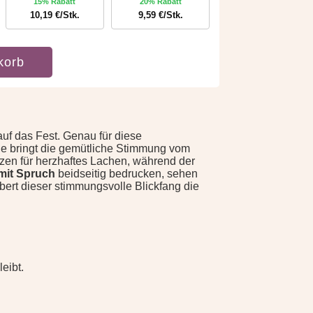
15% Rabatt
20% Rabatt
10,19
€
/Stk.
9,59
€
/Stk.
korb
auf das Fest. Genau für diese
ie bringt die gemütliche Stimmung vom
tzen für herzhaftes Lachen, während der
mit Spruch
beidseitig bedrucken, sehen
ert dieser stimmungsvolle Blickfang die
eibt.