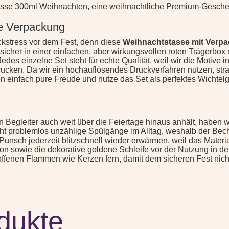
asse 300ml Weihnachten, eine weihnachtliche Premium-Gesche
le Verpackung
ckstress vor dem Fest, denn diese
Weihnachtstasse mit Verp
r sicher in einer einfachen, aber wirkungsvollen roten Trägerb
edes einzelne Set steht für echte Qualität, weil wir die Motive 
drucken. Da wir ein hochauflösendes Druckverfahren nutzen, str
n einfach pure Freude und nutze das Set als perfektes Wichtel
Begleiter auch weit über die Feiertage hinaus anhält, haben wi
eht problemlos unzählige Spülgänge im Alltag, weshalb der Bec
unsch jederzeit blitzschnell wieder erwärmen, weil das Material
n sowie die dekorative goldene Schleife vor der Nutzung in de
offenen Flammen wie Kerzen fern, damit dem sicheren Fest nich
dukte