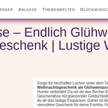
änger
Anlässe
Themenwelten
Glückwunsc
chenkideen für Herz und Humor
/ Glühweintasse – Endlich Glühwein – Weihnachts
e – Endlich Glühw
schenk | Lustige 
Sorge für herzhaftes Lachen unter dem T
Weihnachtsgeschenk als Glühweintas
Humor verbindet! Da wir dir den Becher fi
Geschenkbox mit glänzender Goldschleife 
du dir das lästige Einpacken. Daher ist di
stressfreie Geschenk für deine Familie, 