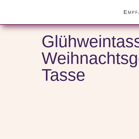
Empf
Start
/
Themenwelten
/
Geschenk Tasse mit Spruch – Ges
Glühweintass
Weihnachtsge
Tasse