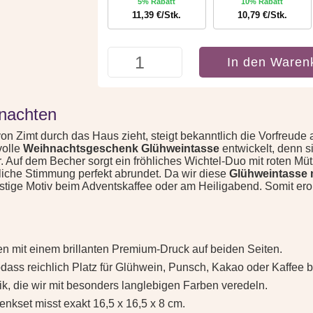
5% Rabatt
10% Rabatt
11,39
€
/Stk.
10,79
€
/Stk.
Glühweintasse
In den Waren
-
Endlich
Glühwein
-
hnachten
Weihnachtsgeschenk
|
n Zimt durch das Haus zieht, steigt bekanntlich die Vorfreude 
Lustige
volle
Weihnachtsgeschenk Glühweintasse
entwickelt, denn s
Wichtel-
 Auf dem Becher sorgt ein fröhliches Wichtel-Duo mit roten Mü
Tasse
tliche Stimmung perfekt abrundet. Da wir diese
Glühweintasse 
Menge
stige Motiv beim Adventskaffee oder am Heiligabend. Somit erob
n mit einem brillanten Premium-Druck auf beiden Seiten.
ass reichlich Platz für Glühwein, Punsch, Kakao oder Kaffee bl
, die wir mit besonders langlebigen Farben veredeln.
kset misst exakt 16,5 x 16,5 x 8 cm.