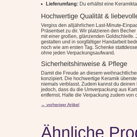
Lieferumfang:
Du erhältst eine Keramikt
Hochwertige Qualität & liebevol
Vergiss den alljährlichen Last-Minute-Einpa
Präsentset zu dir. Wir platzieren den Beche
mit einer großen, glänzenden Goldschleife. J
gestalten und in sorgfältiger Handarbeit be
noch wie am ersten Tag. Schenke stattdesse
ohne jeden Verpackungsaufwand.
Sicherheitshinweise & Pflege
Damit die Freude an diesem weihnachtlichen 
konzipiert. Die hochwertige Keramik überst
niemals verblasst. Zudem kannst du deinen P
jedoch, dass du die Umverpackung aus Karto
entfernst. Halte die Verpackung zudem von 
←
vorheriger Artikel
Ähnliche Pro