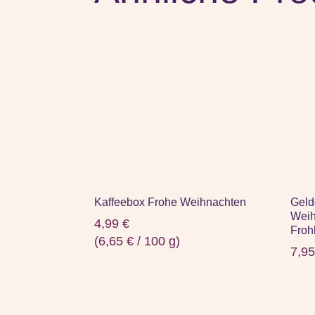
Kaffeebox Frohe Weihnachten
Geld
Weih
4,99
€
Froh
(
6,65
€
/
100
g
)
7,9