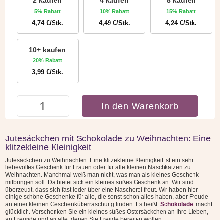
2 kaufen
4 kaufen
8 kaufen
5% Rabatt
10% Rabatt
15% Rabatt
4,74
€
/Stk.
4,49
€
/Stk.
4,24
€
/Stk.
10+ kaufen
20% Rabatt
3,99
€
/Stk.
Jutesäckchen
In den Warenkorb
mit
Schokolade
zu
Jutesäckchen mit Schokolade zu Weihnachten: Eine
Weihnachten:
klitzekleine Kleinigkeit
Eine
Jutesäckchen zu Weihnachten: Eine klitzekleine Kleinigkeit ist ein sehr
klitzekleine
liebevolles Geschenk für Frauen oder für alle kleinen Naschkatzen zu
Kleinigkeit
Weihnachten. Manchmal weiß man nicht, was man als kleines Geschenk
mitbringen soll. Da bietet sich ein kleines süßes Geschenk an. Wir sind
Menge
überzeugt, dass sich fast jeder über eine Nascherei freut. Wir haben hier
einige schöne Geschenke für alle, die sonst schon alles haben, aber Freude
an einer kleinen Geschenküberraschung finden. Es heißt:
Schokolade
macht
glücklich. Verschenken Sie ein kleines süßes Ostersäckchen an Ihre Lieben,
an Freunde und an alle, denen Sie Freude bereiten wollen.