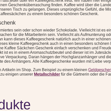
 fast jeder über ein Kaffeegeschenk freut. Wir haben hier einig
inen Geschenküberraschung finden. Kaffee wird über die Landesg
 unseren Tisch zu gelangen. Dieses ursprüngliche Gefühl, die 
Kaffeesäckchen zu einem besonders schönen Geschenk.
eschenk
rfümiertes sein oder schon wieder Schokolade. Vielleicht ist es
achen für die Mitarbeiterin sein. Vielleicht als Aufmunterung o
an kann dieses Kaffeegeschenk natürlich auch in einer schöne
es kleine Kaffeegeschenk auch in einen besonders schönen Blu
leine Kaffee Säckchen Geschenk einfach verschenken und Freud
t ist es in einem Aromaschutzbeutel und dieser ist im Jutesäckc
ative Verpackung. Daran hängen der Hochglanzanhänger und die
ite des Anhängers. Alle Kaffeegeschenke wurden mit Liebe verp
 Artikeln im Shop. Zum Beispiel zu einem kleinen
Geldgeschen
 zu einigen unserer
Metallschilder
für die Gärtnerin oder die F
dukte