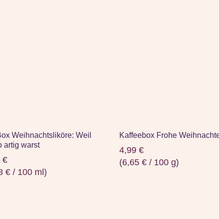
Box Weihnachtsliköre: Weil
Kaffeebox Frohe Weihnacht
 artig warst
4,99
€
9
€
(
6,65
€
/
100
g
)
98
€
/
100
ml
)