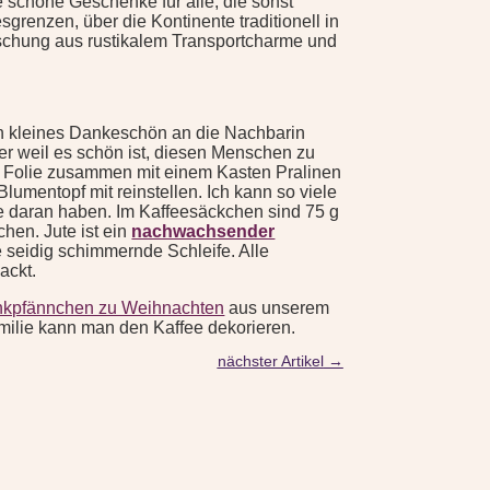
e schöne Geschenke für alle, die sonst
renzen, über die Kontinente traditionell in
Mischung aus rustikalem Transportcharme und
 ein kleines Dankeschön an die Nachbarin
der weil es schön ist, diesen Menschen zu
n Folie zusammen mit einem Kasten Pralinen
mentopf mit reinstellen. Ich kann so viele
e daran haben. Im Kaffeesäckchen sind 75 g
hen. Jute ist ein
nachwachsender
 seidig schimmernde Schleife. Alle
ackt.
kpfännchen zu Weihnachten
aus unserem
amilie kann man den Kaffee dekorieren.
nächster Artikel
→