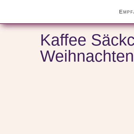
Empf
Start
/
Themenwelten
/
Kaffee
/ Kaffee Säckchen Geschen
Kaffee Säck
Weihnachten