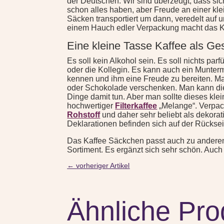
der Deutschen. Wir sind überzeugt, dass sich
schon alles haben, aber Freude an einer kle
Säcken transportiert um dann, veredelt auf
einem Hauch edler Verpackung macht das 
Eine kleine Tasse Kaffee als G
Es soll kein Alkohol sein. Es soll nichts pa
oder die Kollegin. Es kann auch ein Munterm
kennen und ihm eine Freude zu bereiten. M
oder Schokolade verschenken. Man kann dies
Dinge damit tun. Aber man sollte dieses k
hochwertiger
Filterkaffee
„Melange“. Verpack
Rohstoff
und daher sehr beliebt als dekor
Deklarationen befinden sich auf der Rückse
Das Kaffee Säckchen passt auch zu anderen
Sortiment. Es ergänzt sich sehr schön. Auch
←
vorheriger Artikel
Ähnliche Pro