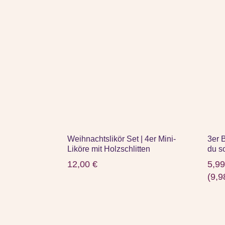
Weihnachtslikör Set | 4er Mini-
3er 
Liköre mit Holzschlitten
du so
12,00
€
5,9
(
9,