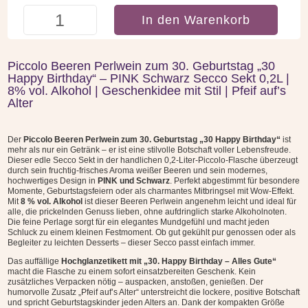
Piccolo
In den Warenkorb
Beeren
Perlwein
zum
Piccolo Beeren Perlwein zum 30. Geburtstag „30
30.
Happy Birthday“ – PINK Schwarz Secco Sekt 0,2L |
Geburtstag
8% vol. Alkohol | Geschenkidee mit Stil | Pfeif auf’s
-
Alter
Piccolo
30
Der
Piccolo Beeren Perlwein zum 30. Geburtstag „30 Happy Birthday“
ist
Happy
mehr als nur ein Getränk – er ist eine stilvolle Botschaft voller Lebensfreude.
Dieser edle Secco Sekt in der handlichen 0,2-Liter-Piccolo-Flasche überzeugt
Birthday
durch sein fruchtig-frisches Aroma weißer Beeren und sein modernes,
PINK
hochwertiges Design in
PINK und Schwarz
. Perfekt abgestimmt für besondere
Momente, Geburtstagsfeiern oder als charmantes Mitbringsel mit Wow-Effekt.
Menge
Mit
8 % vol. Alkohol
ist dieser Beeren Perlwein angenehm leicht und ideal für
alle, die prickelnden Genuss lieben, ohne aufdringlich starke Alkoholnoten.
Die feine Perlage sorgt für ein elegantes Mundgefühl und macht jeden
Schluck zu einem kleinen Festmoment. Ob gut gekühlt pur genossen oder als
Begleiter zu leichten Desserts – dieser Secco passt einfach immer.
Das auffällige
Hochglanzetikett mit „30. Happy Birthday – Alles Gute“
macht die Flasche zu einem sofort einsatzbereiten Geschenk. Kein
zusätzliches Verpacken nötig – auspacken, anstoßen, genießen. Der
humorvolle Zusatz „Pfeif auf’s Alter“ unterstreicht die lockere, positive Botschaft
und spricht Geburtstagskinder jeden Alters an. Dank der kompakten Größe