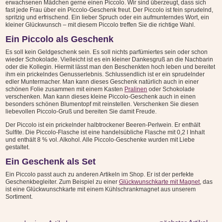
erwachsenen Mädchen gerne einen Piccolo. Wir sind überzeugt, dass sich
fast jede Frau über ein Piccolo-Geschenk freut. Der Piccolo ist fein sprudelnd,
spritzig und erfrischend. Ein lieber Spruch oder ein aufmunterndes Wort, ein
kleiner Glückwunsch – mit diesem Piccolo treffen Sie die richtige Wahl.
Ein Piccolo als Geschenk
Es soll kein Geldgeschenk sein. Es soll nichts parfümiertes sein oder schon
wieder Schokolade. Vielleicht ist es ein kleiner Dankesgruß an die Nachbarin
oder die Kollegin. Hiermit lässt man den Beschenkten hoch leben und bereitet
ihm ein prickelndes Genusserlebnis. Schlussendlich ist er ein sprudelnder
edler Muntermacher. Man kann dieses Geschenk natürlich auch in einer
schönen Folie zusammen mit einem Kasten
Pralinen
oder Schokolade
verschenken. Man kann dieses kleine Piccolo-Geschenk auch in einen
besonders schönen Blumentopf mit reinstellen. Verschenken Sie diesen
liebevollen Piccolo-Gruß und bereiten Sie damit Freude.
Der Piccolo ist ein prickelnder halbtrockener Beeren-Perlwein. Er enthält
Sulfite. Die Piccolo-Flasche ist eine handelsübliche Flasche mit 0,2 l Inhalt
und enthält 8 % vol. Alkohol. Alle Piccolo-Geschenke wurden mit Liebe
gestaltet.
Ein Geschenk als Set
Ein Piccolo passt auch zu anderen Artikeln im Shop. Er ist der perfekte
Geschenkbegleiter. Zum Beispiel zu einer
Glückwunschkarte mit Magnet
, das
ist eine Glückwunschkarte mit einem Kühlschrankmagnet aus unserem
Sortiment.