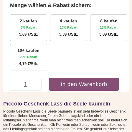
Menge wählen & Rabatt sichern:
2 kaufen
4 kaufen
8 kaufen
5% Rabatt
10% Rabatt
15% Rabatt
5,69
€
/Stk.
5,39
€
/Stk.
5,09
€
/Stk.
10+ kaufen
20% Rabatt
4,79
€
/Stk.
Piccolo
In den Warenkorb
Lass
die
Seele
Piccolo Geschenk Lass die Seele baumeln
baumeln
Piccolo Geschenk Lass die Seele baumeln ist ein sehr liebevolles Geschenk
Menge
für einen lieben Menschen, für ein Geburtstagskind oder ein kleines
Mitbringsel. Manchmal weiß man nicht, was man schenken soll. Da bietet sich
ein Piccolo als Geschenk an. Ob Perlwein oder Schaumwein oder Sekt, es ist
das Lieblingsgetränk bei den Mädels und Frauen. Sie genießt im Kreise der