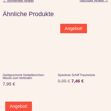
nächster Artikel
→
←
vorheriger Artikel
Ähnliche Produkte
Angebot!
Geldgeschenk Geldpfännchen:
Spardose Schiff Traumreise
Mäuse zum Verbraten
Ursprünglicher
Aktueller
9,95
€
7,46
€
7,95
€
Preis
Preis
war:
ist:
9,95 €
7,46 €.
Angebot!