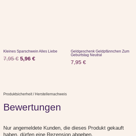
Kleines Sparschwein Alles Liebe
Geldgeschenk Geldpfännchen Zum
Geburtstag Neutral
Ursprünglicher
Aktueller
7,95
€
5,96
€
7,95
€
Preis
Preis
war:
ist:
7,95 €
5,96 €.
Produktsicherheit / Herstellernachweis
Bewertungen
Nur angemeldete Kunden, die dieses Produkt gekauft
haben, dürfen eine Rezension abgeben.