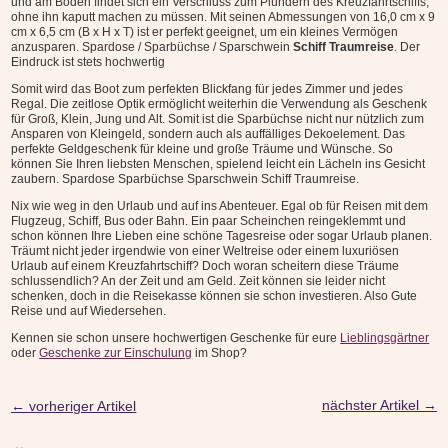
und am Boden findet sich ein Verschluss zum Plündern des Kreuzfahrtschiffs,
ohne ihn kaputt machen zu müssen. Mit seinen Abmessungen von 16,0 cm x 9
cm x 6,5 cm (B x H x T) ist er perfekt geeignet, um ein kleines Vermögen
anzusparen. Spardose / Sparbüchse / Sparschwein
Schiff Traumreise
. Der
Eindruck ist stets hochwertig
Somit wird das Boot zum perfekten Blickfang für jedes Zimmer und jedes
Regal. Die zeitlose Optik ermöglicht weiterhin die Verwendung als Geschenk
für Groß, Klein, Jung und Alt. Somit ist die Sparbüchse nicht nur nützlich zum
Ansparen von Kleingeld, sondern auch als auffälliges Dekoelement. Das
perfekte Geldgeschenk für kleine und große Träume und Wünsche. So
können Sie Ihren liebsten Menschen, spielend leicht ein Lächeln ins Gesicht
zaubern. Spardose Sparbüchse Sparschwein Schiff Traumreise.
Nix wie weg in den Urlaub und auf ins Abenteuer. Egal ob für Reisen mit dem
Flugzeug, Schiff, Bus oder Bahn. Ein paar Scheinchen reingeklemmt und
schon können Ihre Lieben eine schöne Tagesreise oder sogar Urlaub planen.
Träumt nicht jeder irgendwie von einer Weltreise oder einem luxuriösen
Urlaub auf einem Kreuzfahrtschiff? Doch woran scheitern diese Träume
schlussendlich? An der Zeit und am Geld. Zeit können sie leider nicht
schenken, doch in die Reisekasse können sie schon investieren. Also Gute
Reise und auf Wiedersehen.
Kennen sie schon unsere hochwertigen Geschenke für eure
Lieblingsgärtner
oder
Geschenke zur Einschulung
im Shop?
nächster Artikel
→
←
vorheriger Artikel