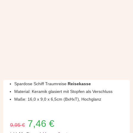
Spardose Schiff Traumreise
Reisekasse
Material: Keramik glasiert mit Stopfen als Verschluss
Maße: 16,0 x 9,0 x 6,5cm (BxHxT), Hochglanz
Ursprünglicher
Aktueller
7,46
€
9,95
€
Preis
Preis