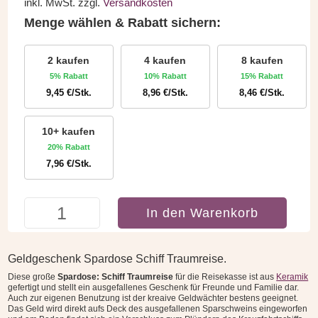
inkl. MwSt.
zzgl.
Versandkosten
war:
ist:
Menge wählen & Rabatt sichern:
9,95 €
7,46 €.
2 kaufen
4 kaufen
8 kaufen
5% Rabatt
10% Rabatt
15% Rabatt
9,45
€
/Stk.
8,96
€
/Stk.
8,46
€
/Stk.
10+ kaufen
20% Rabatt
7,96
€
/Stk.
Spardose
In den Warenkorb
Schiff
Traumreise
Menge
Geldgeschenk Spardose Schiff Traumreise.
Diese große
Spardose: Schiff Traumreise
für die Reisekasse ist aus
Keramik
gefertigt und stellt ein ausgefallenes Geschenk für Freunde und Familie dar.
Auch zur eigenen Benutzung ist der kreaive Geldwächter bestens geeignet.
Das Geld wird direkt aufs Deck des ausgefallenen Sparschweins eingeworfen