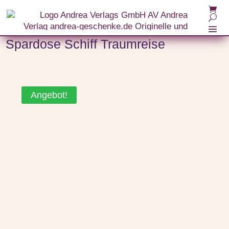
Start
/
Anlässe
/
Geburtstagsgeschenke zum Geburtstag
/ Spardose Schiff Traumreise
Spardose Schiff Traumreise
Angebot!